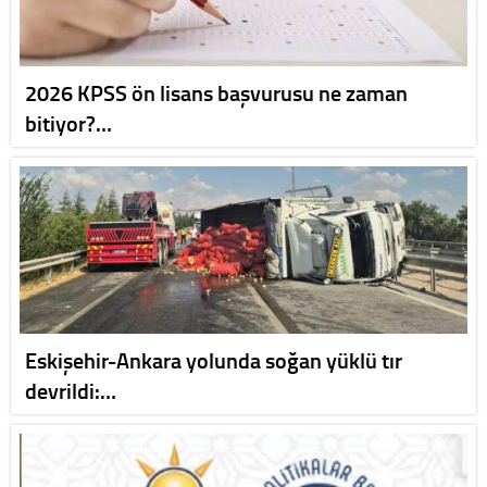
2026 KPSS ön lisans başvurusu ne zaman
bitiyor?…
Eskişehir-Ankara yolunda soğan yüklü tır
devrildi:…