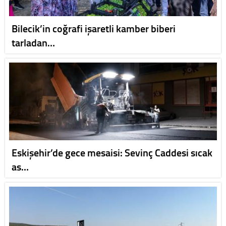
Bilecik’in coğrafi işaretli kamber biberi
tarladan…
Eskişehir’de gece mesaisi: Sevinç Caddesi sıcak
as…