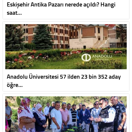
Eskişehir Antika Pazarı nerede açıldı? Hangi
saat…
Anadolu Üniversitesi 57 ilden 23 bin 352 aday
öğre…