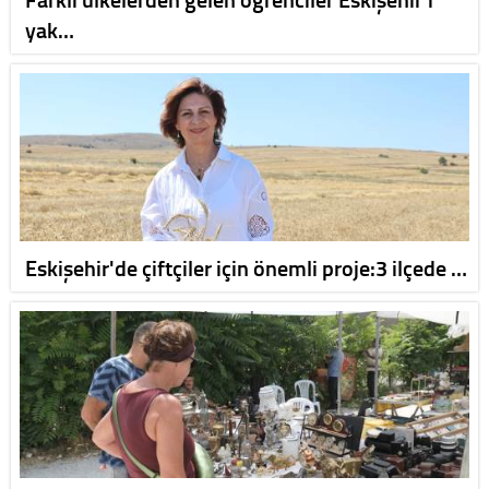
yak…
Eskişehir'de çiftçiler için önemli proje:3 ilçede …