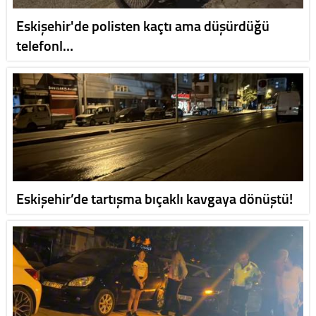
Eskişehir'de polisten kaçtı ama düşürdüğü
telefonl…
Eskişehir’de tartışma bıçaklı kavgaya dönüştü!