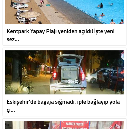
Kentpark Yapay Plajı yeniden açıldı! İşte yeni
sez…
Eskişehir'de bagaja sığmadı, iple bağlayıp yola
çı…