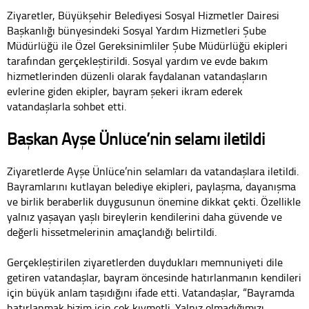
Ziyaretler, Büyükşehir Belediyesi Sosyal Hizmetler Dairesi
Başkanlığı bünyesindeki Sosyal Yardım Hizmetleri Şube
Müdürlüğü ile Özel Gereksinimliler Şube Müdürlüğü ekipleri
tarafından gerçekleştirildi. Sosyal yardım ve evde bakım
hizmetlerinden düzenli olarak faydalanan vatandaşların
evlerine giden ekipler, bayram şekeri ikram ederek
vatandaşlarla sohbet etti.
Başkan Ayşe Ünlüce’nin selamı iletildi
Ziyaretlerde Ayşe Ünlüce’nin selamları da vatandaşlara iletildi.
Bayramlarını kutlayan belediye ekipleri, paylaşma, dayanışma
ve birlik beraberlik duygusunun önemine dikkat çekti. Özellikle
yalnız yaşayan yaşlı bireylerin kendilerini daha güvende ve
değerli hissetmelerinin amaçlandığı belirtildi.
Gerçekleştirilen ziyaretlerden duydukları memnuniyeti dile
getiren vatandaşlar, bayram öncesinde hatırlanmanın kendileri
için büyük anlam taşıdığını ifade etti. Vatandaşlar, “Bayramda
hatırlanmak bizim için çok kıymetli. Yalnız olmadığımızı