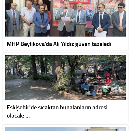
MHP Beylikova’da Ali Yıldız güven tazeledi
Eskişehir'de sıcaktan bunalanların adresi
olacak: …