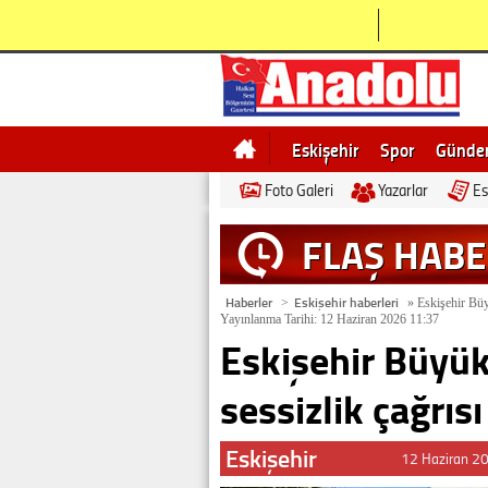
Eskişehir
Spor
Günd
Foto Galeri
Yazarlar
Es
Bilecik
Ne demek
Esk
FLAŞ HAB
Haberler
Eskişehir haberleri
>
»
Eskişehir Büyü
Yayınlanma Tarihi: 12 Haziran 2026 11:37
Eskişehir Büyük
sessizlik çağrısı
Eskişehir
12 Haziran 2