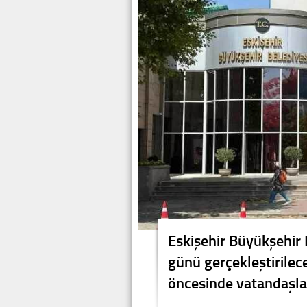
Eskişehir Büyükşehir 
günü gerçekleştirilece
öncesinde vatandaşla