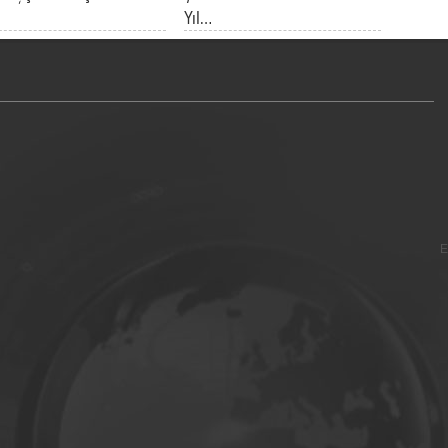
Yıl…
E