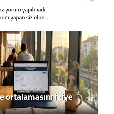
Op. D
z yorum yapılmadı,
orum yapan siz olun...
Sağlığı
Uzm. 
Vatand
M. M
Hayır,
e ortalamasını ikiye
Seda