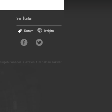
Seri İlanlar
Künye
İletişim
skişehir Anadolu Gazetesi tüm hakları saklıdır