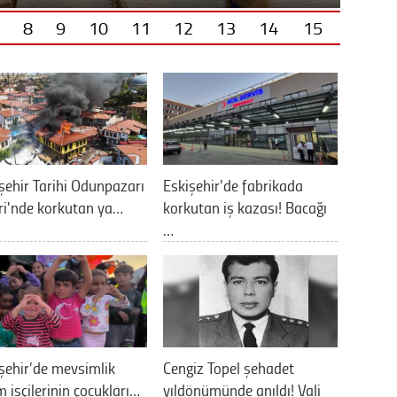
8
9
10
11
12
13
14
15
şehir Tarihi Odunpazarı
Eskişehir'de fabrikada
ri'nde korkutan ya…
korkutan iş kazası! Bacağı
…
şehir’de mevsimlik
Cengiz Topel şehadet
m işçilerinin çocukları…
yıldönümünde anıldı! Vali