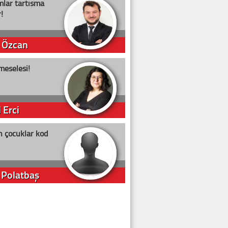
lar tartışma
!
 Özcan
meselesi!
 Erci
n çocuklar kod
 Polatbaş
arti Erdoğan
arlığıyla ne kadar oy