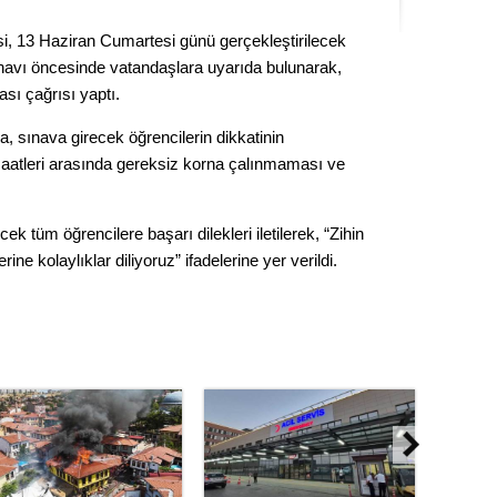
Kere
i, 13 Haziran Cumartesi günü gerçekleştirilecek
ınavı öncesinde vatandaşlara uyarıda bulunarak,
Es Es’
sı çağrısı yaptı.
, sınava girecek öğrencilerin dikkatinin
Ahme
aatleri arasında gereksiz korna çalınmaması ve
Tepeba
k tüm öğrencilere başarı dilekleri iletilerek, “Zihin
birliği
rine kolaylıklar diliyoruz” ifadelerine yer verildi.
ulaşı
Fund
CHP’li
kazana
seçiml
Melt