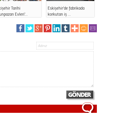
Gürha
Eskişe
işehir Tarihi
Eskişehir'de fabrikada
ABD’den
Döne
npazarı Evleri'…
korkutan iş …
Sağlık
Rifat
Sürdür
kültür
Konu
2023 y
bekliy
Tüli
Düşükl