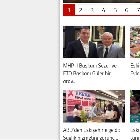
1
2
3
4
5
6
7
MHP İl Başkanı Sezer ve
Eski
ETO Başkanı Güler bir
Evle
aray…
ABD’den Eskişehir’e geldi:
Eski
Sağlık hizmetini görünc…
tarı