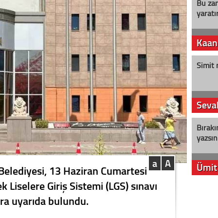
Bu zam
yaratır
Kaan
Simit 
Seval
Bırakı
yazsın
a
A
Ümit
Belediyesi, 13 Haziran Cumartesi
k Liselere Giriş Sistemi (LGS) sınavı
YENİ P
ra uyarıda bulundu.
aleyht
alır?