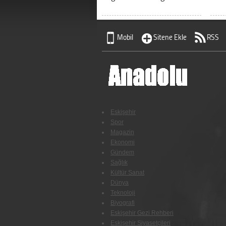
Mobil
Sitene Ekle
RSS
Eskişehir
Spor
Magazin
Ekonomi
Gündem
Sağlık
Kültür Sanat
Dünya
Teknoloji
Biyografi
Eskişehir Gezi Rehberi
Eskişehir Siyasetçileri