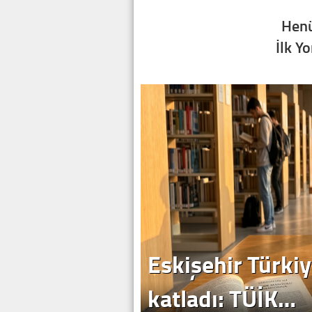
Henü
İlk Y
Eskişehir Türkiy
katladı: TÜİK…