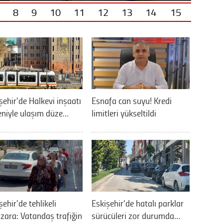
8
9
10
11
12
13
14
15
şehir'de Halkevi inşaatı
Esnafa can suyu! Kredi
niyle ulaşım düze…
limitleri yükseltildi
şehir'de tehlikeli
Eskişehir'de hatalı parklar
ara: Vatandaş trafiğin
sürücüleri zor durumda…