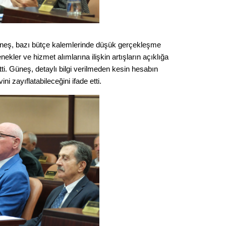
Gürha
Eskişe
Döne
Rifat
neş, bazı bütçe kalemlerinde düşük gerçekleşme
nekler ve hizmet alımlarına ilişkin artışların açıklığa
Sürdür
tti. Güneş, detaylı bilgi verilmeden kesin hesabın
kültür
i zayıflatabileceğini ifade etti.
Konu
2023 y
bekliy
Tüli
Düşükl