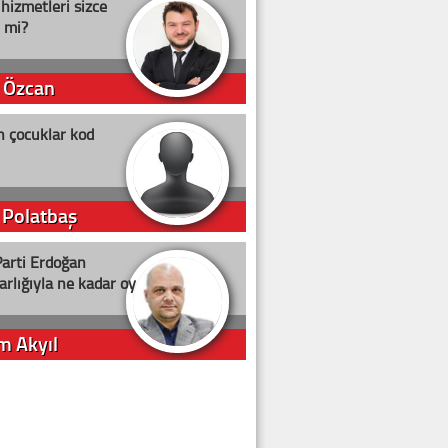
 hizmetleri sizce
i mi?
 Özcan
n çocuklar kod
 Polatbaş
arti Erdoğan
arlığıyla ne kadar oy
m Akyıl
iye ilgiliyiz!