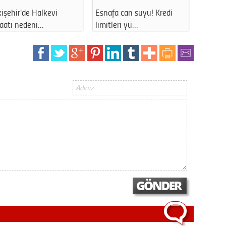
Esnafa can suyu! Kredi
Eskişehir'de o meydanda
limitleri yü…
uzun süreli…