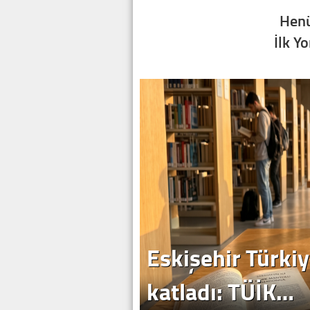
Henü
İlk Y