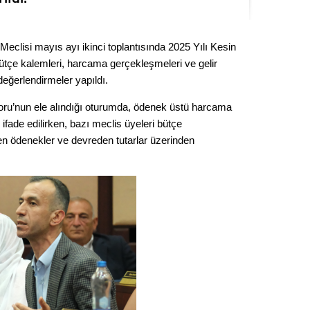
Seval
eclisi mayıs ayı ikinci toplantısında 2025 Yılı Kesin
Es Es’
ütçe kalemleri, harcama gerçekleşmeleri ve gelir
eğerlendirmeler yapıldı.
Ahme
u’nun ele alındığı oturumda, ödenek üstü harcama
fade edilirken, bazı meclis üyeleri bütçe
Tepeba
len ödenekler ve devreden tutarlar üzerinden
birliği
ulaşı
Fund
CHP’li
kazana
seçiml
Melt