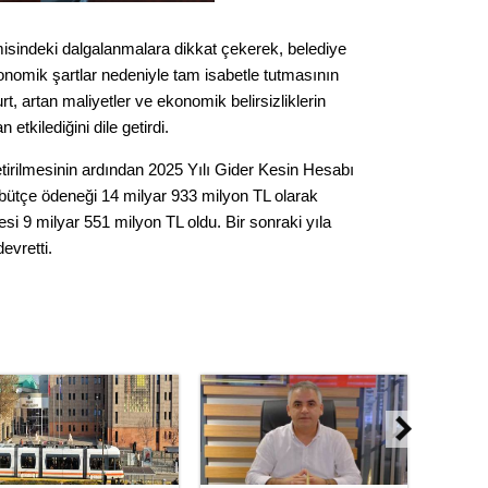
Op. D
sindeki dalgalanmalara dikkat çekerek, belediye
Sağlığı
nomik şartlar nedeniyle tam isabetle tutmasının
, artan maliyetler ve ekonomik belirsizliklerin
etkilediğini dile getirdi.
Uzm. 
getirilmesinin ardından 2025 Yılı Gider Kesin Hesabı
 bütçe ödeneği 14 milyar 933 milyon TL olarak
Vatand
si 9 milyar 551 milyon TL oldu. Bir sonraki yıla
evretti.
M. M
Hayır,
Seda