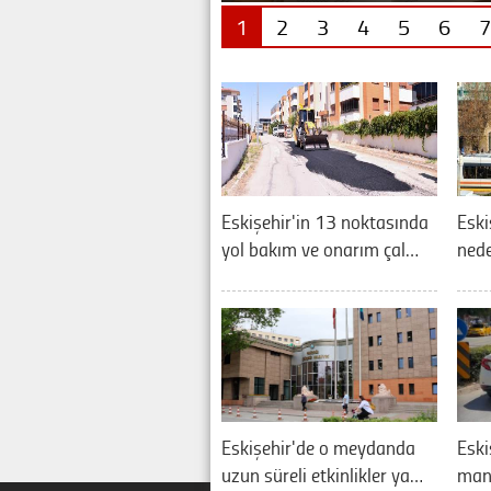
1
2
3
4
5
6
7
Eskişehir'in 13 noktasında
Eski
yol bakım ve onarım çal…
nede
Eskişehir'de o meydanda
Eski
uzun süreli etkinlikler ya…
manz