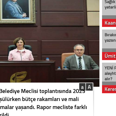
Sağlık
yeterl
Kaan
Bırakı
yazsın
Ümit
YENİ P
aleyht
alır?
a
A
Kere
Belediye Meclisi toplantısında 2025
üşülürken bütçe rakamları ve mali
Nostalj
şmalar yaşandı. Rapor mecliste farklı
ildi.