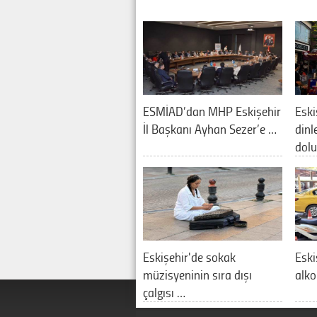
ESMİAD’dan MHP Eskişehir
Eski
İl Başkanı Ayhan Sezer’e …
din
dol
Eskişehir'de sokak
Eski
müzisyeninin sıra dışı
alko
çalgısı …