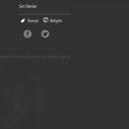
Seri İlanlar
Künye
İletişim
skişehir Anadolu Gazetesi tüm hakları saklıdır