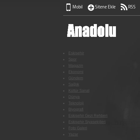
Mobil
Sitene Ekle
RSS
Eskişehir
Spor
Magazin
Ekonomi
Gündem
Sağlık
Kültür Sanat
Dünya
Teknoloji
Biyografi
Eskişehir Gezi Rehberi
Eskişehir Siyasetçileri
Foto Galeri
Yazar