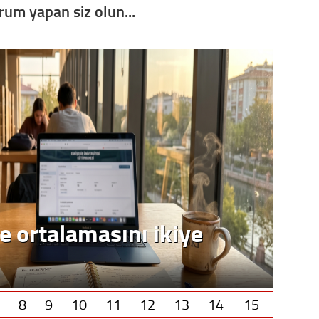
orum yapan siz olun...
Op. D
Sağlığı
Uzm. 
Vatand
M. M
e ortalamasını ikiye
Hayır,
Seda
8
9
10
11
12
13
14
15