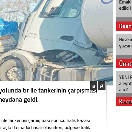
Emekli
edildi!
Kaan
Bırakı
yazsın
Ümit
YENİ P
aleyht
a
A
yolunda tır ile tankerinin çarpışması
alır?
meydana geldi.
Kere
Nostalj
ır ile tankerinin çarpışması sonucu trafik kazası
araçta da maddi hasar oluşurken, bölgede trafik