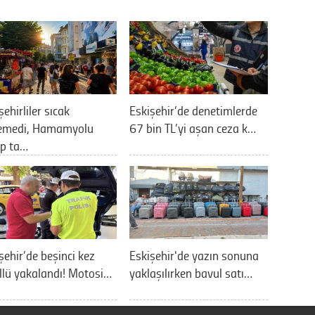
şehirliler sıcak
Eskişehir’de denetimlerde
lemedi, Hamamyolu
67 bin TL’yi aşan ceza k…
up ta…
şehir’de beşinci kez
Eskişehir'de yazın sonuna
llü yakalandı! Motosi…
yaklaşılırken bavul satı…