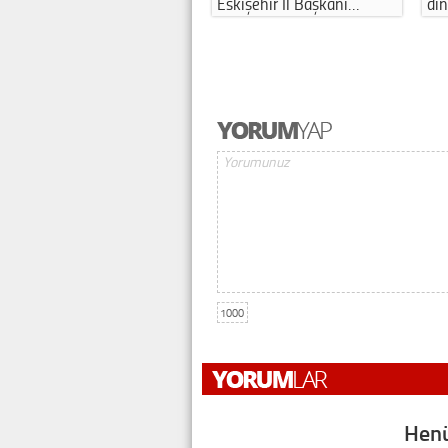
Eskişehir İl Başkanı…
di
1000
Henü