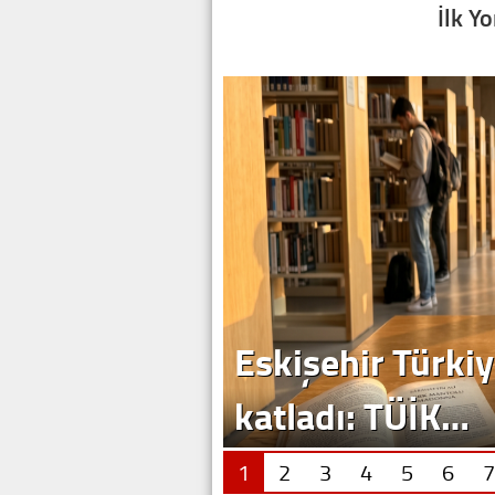
İlk Y
Eskişehir Türkiy
katladı: TÜİK…
1
2
3
4
5
6
7