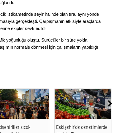
ağlandı.
Seval
lecik istikametinde seyir halinde olan tıra, aynı yönde
Es Es’
masıyla gerçekleşti. Çarpışmanın etkisiyle araçlarda
rine ekipler sevk edildi.
ik yoğunluğu oluştu. Sürücüler bir süre yolda
Ahme
laşımın normale dönmesi için çalışmaların yapıldığı
Tepeba
birliği
ulaşı
Fund
CHP’li
kazana
seçiml
Melt
işehirliler sıcak
Eskişehir’de denetimlerde
Eskişeh