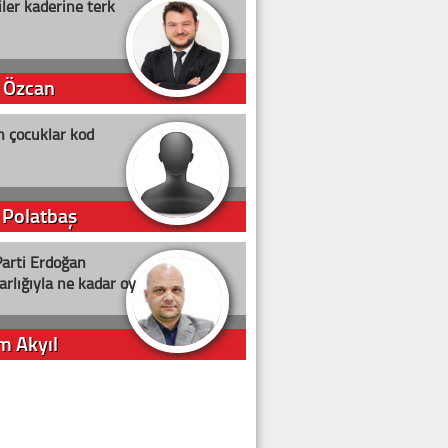
ler kaderine terk
 Özcan
n çocuklar kod
 Polatbaş
arti Erdoğan
arlığıyla ne kadar oy
m Akyıl
iye ilgiliyiz!