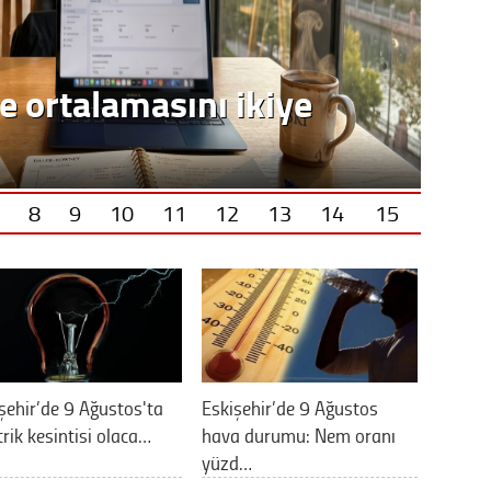
e ortalamasını ikiye
8
9
10
11
12
13
14
15
şehir’de 9 Ağustos'ta
Eskişehir’de 9 Ağustos
trik kesintisi olaca…
hava durumu: Nem oranı
yüzd…