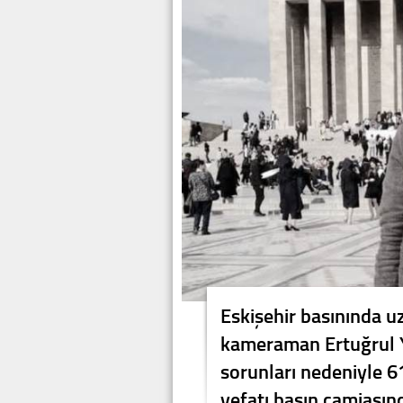
Eskişehir basınında u
kameraman Ertuğrul Yı
sorunları nedeniyle 61
vefatı basın camiasınd