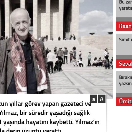
Bu zam
yaratır
Kaan
Simit 
Seval
Bırakı
yazsın
a
A
Ümit
zun yıllar görev yapan gazeteci ve
lmaz, bir süredir yaşadığı sağlık
YENİ P
 yaşında hayatını kaybetti. Yılmaz’ın
aleyht
alır?
a derin üzüntü yarattı.