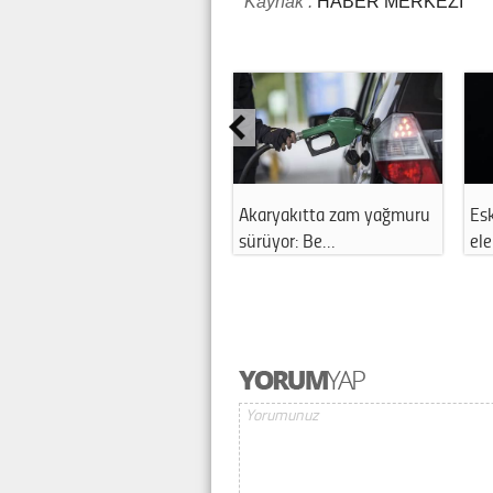
Kaynak :
HABER MERKEZİ
Akaryakıtta zam yağmuru
Esk
sürüyor: Be…
ele