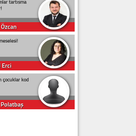
lar tartışma
!
 Özcan
meselesi!
 Erci
n çocuklar kod
 Polatbaş
arti Erdoğan
arlığıyla ne kadar oy