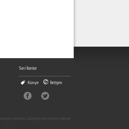
Seri İlanlar
Künye
İletişim
skişehir Anadolu Gazetesi tüm hakları saklıdır