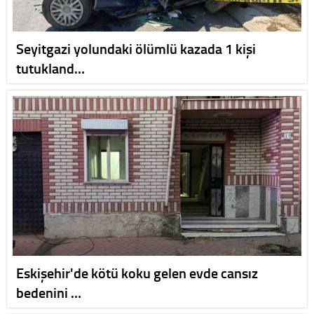
Seyitgazi yolundaki ölümlü kazada 1 kişi
tutukland…
Eskişehir'de kötü koku gelen evde cansız
bedenini …