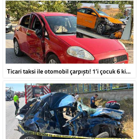
Ticari taksi ile otomobil çarpıştı! 1’i çocuk 6 ki…