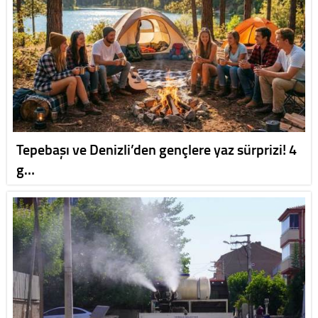
Tepebaşı ve Denizli’den gençlere yaz sürprizi! 4
g…