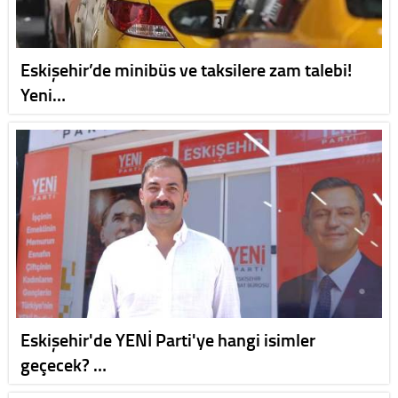
Eskişehir’de minibüs ve taksilere zam talebi!
Yeni…
Eskişehir'de YENİ Parti'ye hangi isimler
geçecek? …