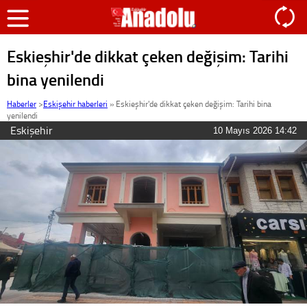
Eskieşhir'de dikkat çeken değişim: Tarihi
bina yenilendi
Haberler
>
Eskişehir haberleri
»
Eskieşhir'de dikkat çeken değişim: Tarihi bina
yenilendi
Eskişehir
10 Mayıs 2026 14:42