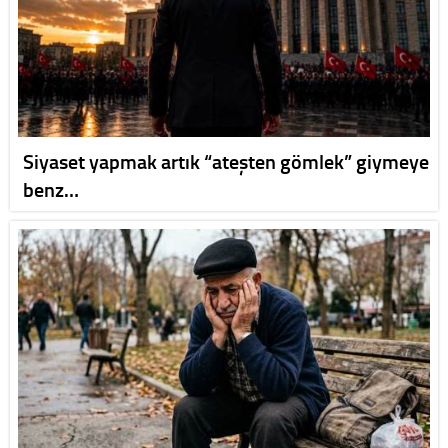
Siyaset yapmak artık “ateşten gömlek” giymeye
benz…