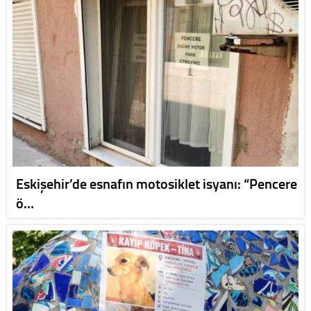
Eskişehir’de esnafın motosiklet isyanı: “Pencere
ö…