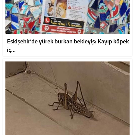
Eskişehir’de yürek burkan bekleyiş: Kayıp köpek
iç…