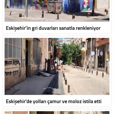
Eskişehir’in gri duvarları sanatla renkleniyor
Eskişehir’de yolları çamur ve moloz istila etti