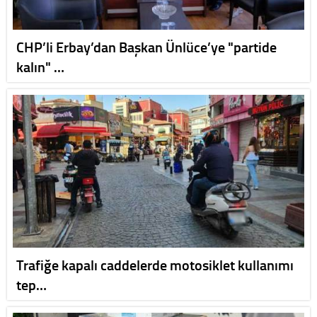
CHP’li Erbay’dan Başkan Ünlüce’ye "partide
kalın" …
Trafiğe kapalı caddelerde motosiklet kullanımı
tep…