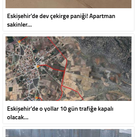
Eskişehir’de dev çekirge paniği! Apartman
sakinler…
Eskişehir’de o yollar 10 gün trafiğe kapalı
olacak…