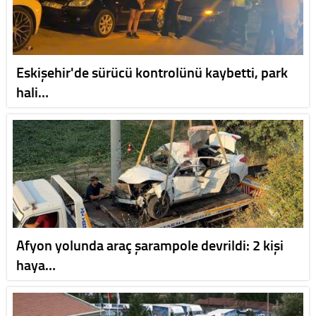
Eskişehir'de sürücü kontrolünü kaybetti, park
hali…
Afyon yolunda araç şarampole devrildi: 2 kişi
haya…