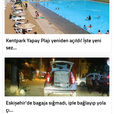
Kentpark Yapay Plajı yeniden açıldı! İşte yeni
sez…
Eskişehir'de bagaja sığmadı, iple bağlayıp yola
çı…