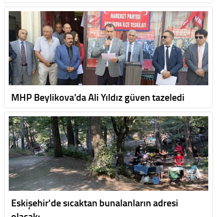
MHP Beylikova’da Ali Yıldız güven tazeledi
Eskişehir'de sıcaktan bunalanların adresi
olacak: …