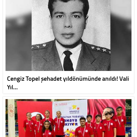
Cengiz Topel şehadet yıldönümünde anıldı! Vali
Yıl…