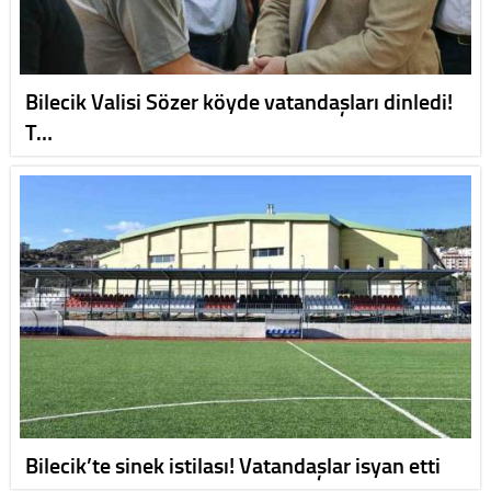
Bilecik Valisi Sözer köyde vatandaşları dinledi!
T…
Bilecik’te sinek istilası! Vatandaşlar isyan etti