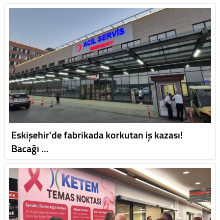
Eskişehir'de fabrikada korkutan iş kazası!
Bacağı …