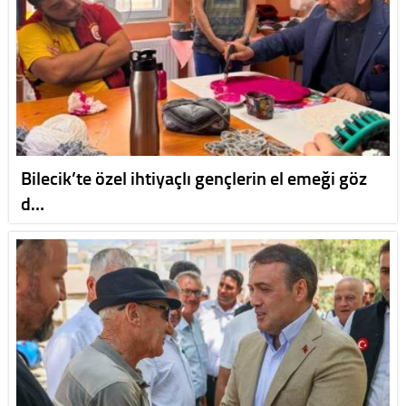
Bilecik’te özel ihtiyaçlı gençlerin el emeği göz
d…