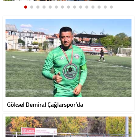
Göksel Demiral Çağlarspor’da