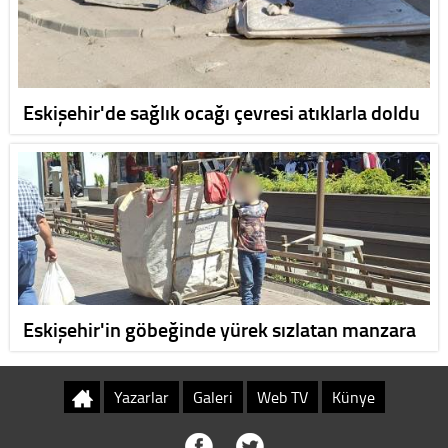
Eskişehir'de sağlık ocağı çevresi atıklarla doldu
Eskişehir'in göbeğinde yürek sızlatan manzara
Yazarlar
Galeri
Web TV
Künye