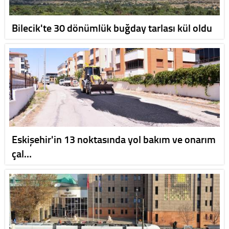
Bilecik'te 30 dönümlük buğday tarlası kül oldu
Eskişehir'in 13 noktasında yol bakım ve onarım
çal…