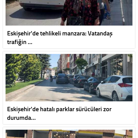
Eskişehir'de tehlikeli manzara: Vatandaş
trafiğin …
Eskişehir'de hatalı parklar sürücüleri zor
durumda…