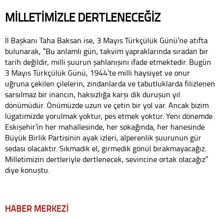
MİLLETİMİZLE DERTLENECEĞİZ
İl Başkanı Taha Baksan ise, 3 Mayıs Türkçülük Günü’ne atıfta
bulunarak, “Bu anlamlı gün, takvim yapraklarında sıradan bir
tarih değildir, milli şuurun şahlanışını ifade etmektedir. Bugün
3 Mayıs Türkçülük Günü, 1944’te milli haysiyet ve onur
uğruna çekilen çilelerin, zindanlarda ve tabutluklarda filizlenen
sarsılmaz bir inancın, haksızlığa karşı dik duruşun yıl
dönümüdür. Önümüzde uzun ve çetin bir yol var. Ancak bizim
lügatimizde yorulmak yoktur, pes etmek yoktur. Yeni dönemde
Eskişehir’in her mahallesinde, her sokağında, her hanesinde
Büyük Birlik Partisinin ayak izleri, alperenlik şuurunun gür
sedası olacaktır. Sıkmadık el, girmedik gönül bırakmayacağız.
Milletimizin dertleriyle dertlenecek, sevincine ortak olacağız”
diye konuştu.
HABER MERKEZİ