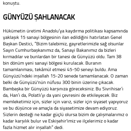
konuştu.
GÜNYÜZÜ ŞAHLANACAK
Hükümetin üretimi Anadolu’ya kaydırma politikası kapsamında
yaklaşık 15 sanayi bölgesinin ilan edildiğini hatırlatan Genel
Başkan Destici, “Bizim talebimiz, gayretlerimizle sağ olsunlar
Sayın Cumhurbaşkanımız da, Sanayi Bakanımız da bizleri
kırmadılar ve bunlardan bir tanesi de Günyüzü oldu. Tam 38
bin dönüm yeni sanayi bölgesi kurulacak. Buranın
tamamlanması, tekâmül etmesi 45-50 seneyi buldu. Ama
Günyüzü’ndeki inşallah 15-20 senede tamamlanacak. O zaman
belki de Günyüzü'nün nüfusu 300 binin üzerine çıkacak.
Bambaşka bir Günyüzü karşınıza göreceksiniz. Bu Sivrihisar’ı
da, Han’ı da, Polatlı’yı da yani çevresini de etkileyecek. Biz
memleketimiz için, sizler için varız, sizler için siyaset yapıyoruz
ve bu düşünce ve amaçla da siyasetimize devam ediyoruz.
Sizlerin desteği ne kadar güçlü olursa bizim de çalışmalarımız o
kadar karşılık bulur ve Eskişehir'imiz ve ilçelerimiz o kadar
fazla hizmet alır inşallah” dedi.