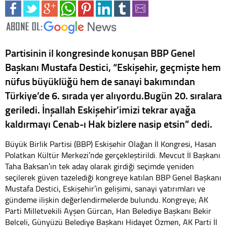
Partisinin il kongresinde konuşan BBP Genel
Başkanı Mustafa Destici, “Eskişehir, geçmişte hem
nüfus büyüklüğü hem de sanayi bakımından
Türkiye’de 6. sırada yer alıyordu.Bugün 20. sıralara
geriledi. İnşallah Eskişehir’imizi tekrar ayağa
kaldırmayı Cenab-ı Hak bizlere nasip etsin” dedi.
Büyük Birlik Partisi (BBP) Eskişehir Olağan İl Kongresi, Hasan
Polatkan Kültür Merkezi’nde gerçekleştirildi. Mevcut İl Başkanı
Taha Baksan’ın tek aday olarak girdiği seçimde yeniden
seçilerek güven tazelediği kongreye katılan BBP Genel Başkanı
Mustafa Destici, Eskişehir’in gelişimi, sanayi yatırımları ve
gündeme ilişkin değerlendirmelerde bulundu. Kongreye; AK
Parti Milletvekili Ayşen Gürcan, Han Belediye Başkanı Bekir
Belceli, Günyüzü Belediye Başkanı Hidayet Özmen, AK Parti İl