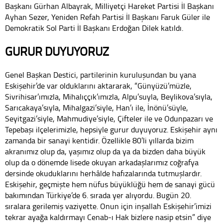
Başkanı Gürhan Albayrak, Milliyetçi Hareket Partisi İl Başkanı
Ayhan Sezer, Yeniden Refah Partisi İl Başkanı Faruk Güler ile
Demokratik Sol Parti İl Başkanı Erdoğan Dilek katıldı.
GURUR DUYUYORUZ
Genel Başkan Destici, partilerinin kuruluşundan bu yana
Eskişehir’de var olduklarını aktararak, “Günyüzü’müzle,
Sivrihisar’ımızla, Mihalıççık’ımızla, Alpu’suyla, Beylikova’sıyla,
Sarıcakaya’sıyla, Mihalgazi’siyle, Han’ı ile, İnönü’süyle,
Seyitgazi’siyle, Mahmudiye’siyle, Çifteler ile ve Odunpazarı ve
Tepebaşı ilçelerimizle, hepsiyle gurur duyuyoruz. Eskişehir aynı
zamanda bir sanayi kentidir. Özellikle 80’li yıllarda bizim
akranımız olup da, yaşımız olup da ya da bizden daha büyük
olup da o dönemde lisede okuyan arkadaşlarımız coğrafya
dersinde okuduklarını herhâlde hafızalarında tutmuşlardır.
Eskişehir, geçmişte hem nüfus büyüklüğü hem de sanayi gücü
bakımından Türkiye’de 6. sırada yer alıyordu. Bugün 20.
sıralara gerilemiş vaziyette. Onun için inşallah Eskişehir’imizi
tekrar ayağa kaldırmayı Cenab-ı Hak bizlere nasip etsin” diye