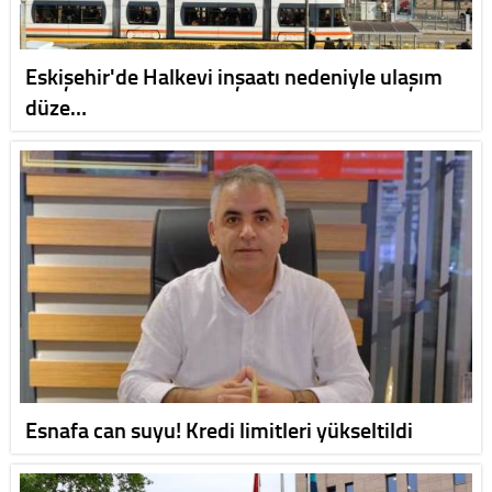
Eskişehir'de Halkevi inşaatı nedeniyle ulaşım
düze…
Esnafa can suyu! Kredi limitleri yükseltildi