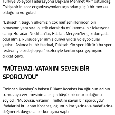
Türkiye Voleybol Federasyonu Başkanı Mehmet Akif Üstündağ,
Eskişehir’in spor organizasyonları açısından güçlü bir merkez
olduğunu vurguladı.
"Eskişehir, bugün ülkemizin çok naif şehirlerinden biri
olmasının yanı sıra lojistik olarak da mükemmel bir lokasyona
sahip. Buradan Neslihan'lar, Eda'lar, Meryem'ler gibi dünyada
ödül almış, kürsüde yer almış dünya yıldızı voleybolcular
yetişti. Aslında bu bir festival; Eskişehir'in spor kültürü bu spor
festivaliyle özdeşleşiyor." sözleriyle kentin spor geçmişine
dikkat çekti.
“MÜTEVAZI, VATANINI SEVEN BİR
SPORCUYDU”
Emincan Kocabaş’ın babası Bülent Kocabaş ise oğlunun adının
turnuvaya verilmesinin aile için büyük bir onur olduğunu
söyledi. "Mütevazi, vatanını, milletini seven bir sporcuydu"
ifadelerini kullanan Kocabaş, oğlunun kariyerine ve hedeflerine
değinerek duygusal bir konuşma yaptı.