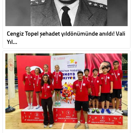
Cengiz Topel şehadet yıldönümünde anıldı! Vali
Yıl…