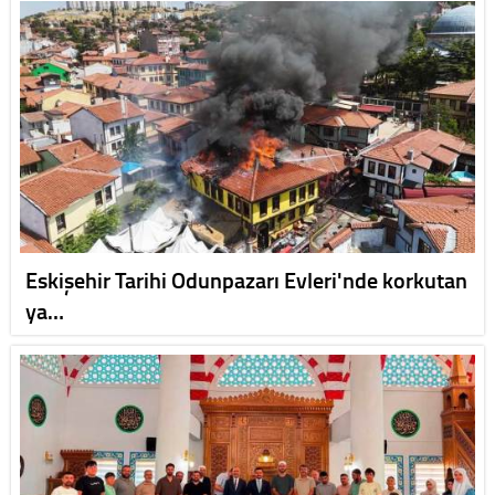
Eskişehir Tarihi Odunpazarı Evleri'nde korkutan
ya…