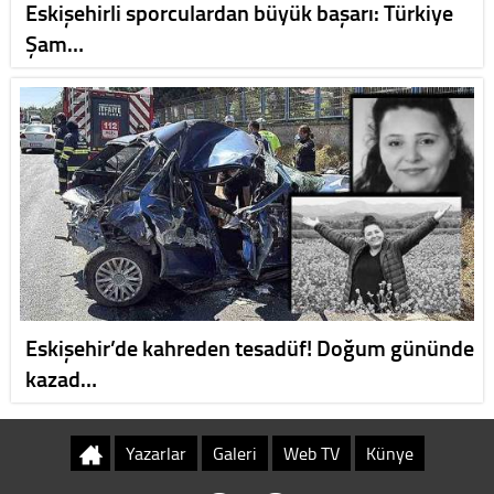
Eskişehirli sporculardan büyük başarı: Türkiye
Şam…
Eskişehir’de kahreden tesadüf! Doğum gününde
kazad…
Yazarlar
Galeri
Web TV
Künye