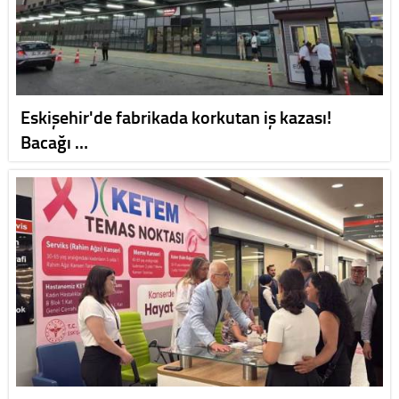
Eskişehir'de fabrikada korkutan iş kazası!
Bacağı …