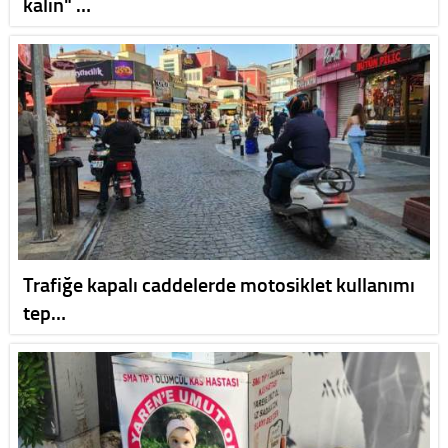
kalın" …
Trafiğe kapalı caddelerde motosiklet kullanımı
tep…