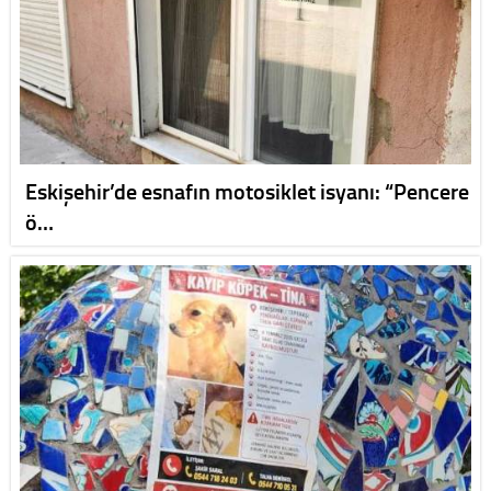
Eskişehir’de esnafın motosiklet isyanı: “Pencere
ö…