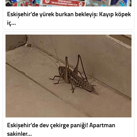
Eskişehir’de yürek burkan bekleyiş: Kayıp köpek
iç…
Eskişehir’de dev çekirge paniği! Apartman
sakinler…