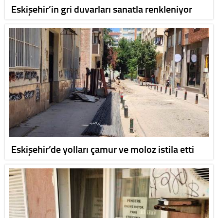
Eskişehir’in gri duvarları sanatla renkleniyor
Eskişehir’de yolları çamur ve moloz istila etti