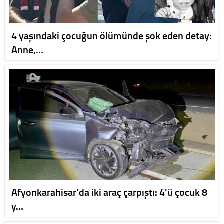
4 yaşındaki çocuğun ölümünde şok eden detay:
Anne,…
Afyonkarahisar'da iki araç çarpıştı: 4'ü çocuk 8
y…