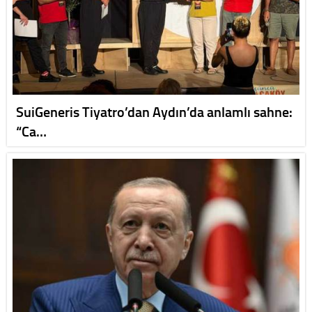
SuiGeneris Tiyatro’dan Aydın’da anlamlı sahne:
“Ca…