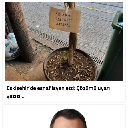
Eskişehir'de esnaf isyan etti: Çözümü uyarı
yazısı…