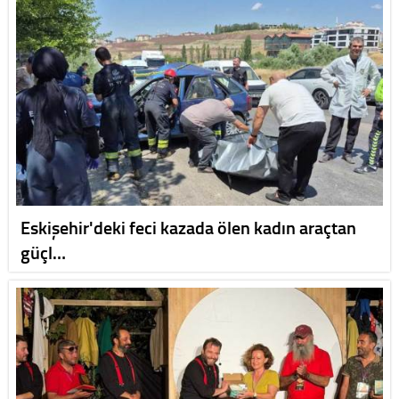
Eskişehir'deki feci kazada ölen kadın araçtan
güçl…