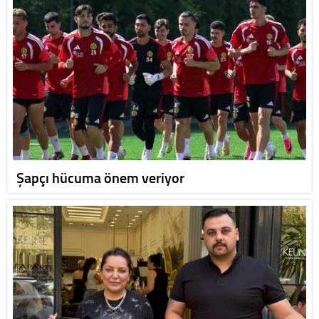
Şapçı hücuma önem veriyor