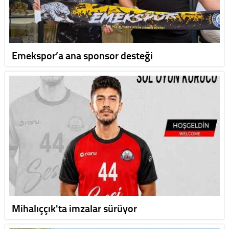
Emekspor’a ana sponsor desteği
Mihalıççık'ta imzalar sürüyor