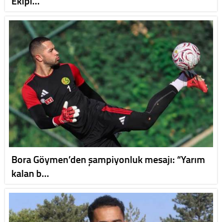
Ekipl…
Bora Göymen’den şampiyonluk mesajı: “Yarım
kalan b…