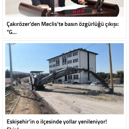
Çakırözer’den Meclis’te basın özgürlüğü çıkışı:
“G…
Eskişehir’in o ilçesinde yollar yenileniyor!