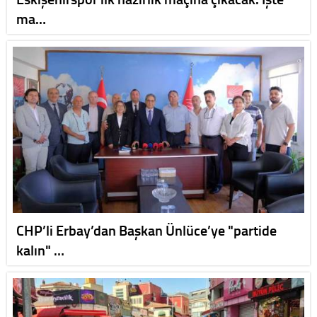
ma…
CHP’li Erbay’dan Başkan Ünlüce’ye "partide
kalın" …