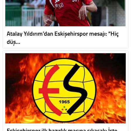
Atalay Yıldırım’dan Eskişehirspor mesajı: “Hiç
düş…
Eskişehirspor ilk hazırlık maçına çıkacak: İşte