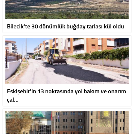
Bilecik'te 30 dönümlük buğday tarlası kül oldu
Eskişehir'in 13 noktasında yol bakım ve onarım
çal…