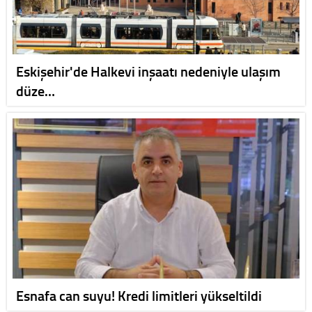
Eskişehir'de Halkevi inşaatı nedeniyle ulaşım
düze…
Esnafa can suyu! Kredi limitleri yükseltildi