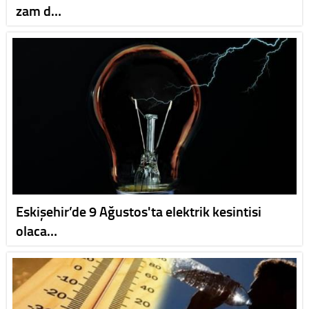
zam d…
Eskişehir’de 9 Ağustos'ta elektrik kesintisi
olaca…