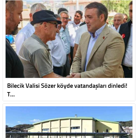
Bilecik Valisi Sözer köyde vatandaşları dinledi!
T…