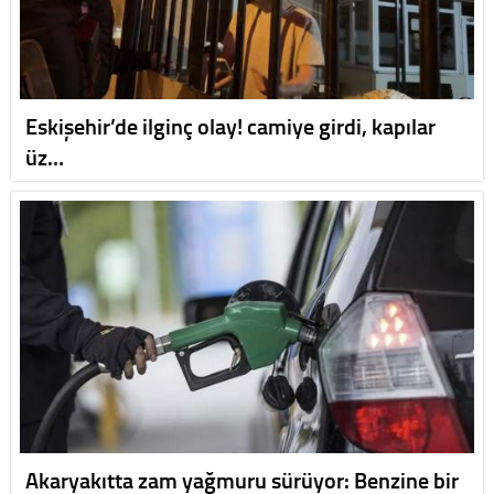
Eskişehir’de ilginç olay! camiye girdi, kapılar
üz…
Akaryakıtta zam yağmuru sürüyor: Benzine bir