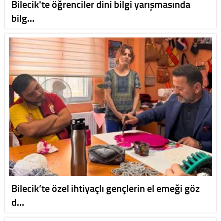
Bilecik'te öğrenciler dini bilgi yarışmasında
bilg…
Bilecik’te özel ihtiyaçlı gençlerin el emeği göz
d…