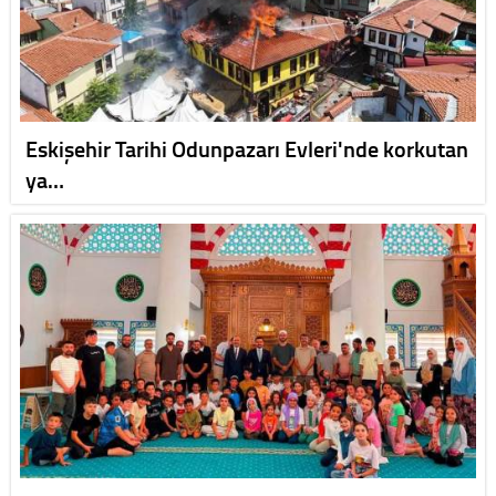
Eskişehir Tarihi Odunpazarı Evleri'nde korkutan
ya…