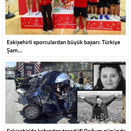
Eskişehirli sporculardan büyük başarı: Türkiye
Şam…
Eskişehir’de kahreden tesadüf! Doğum gününde