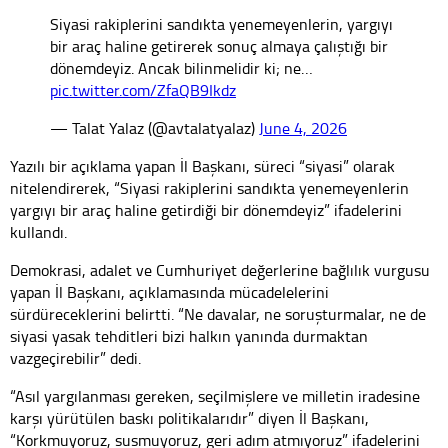
Siyasi rakiplerini sandıkta yenemeyenlerin, yargıyı
bir araç haline getirerek sonuç almaya çalıştığı bir
dönemdeyiz. Ancak bilinmelidir ki; ne…
pic.twitter.com/ZfaQB9Ikdz
— Talat Yalaz (@avtalatyalaz)
June 4, 2026
Yazılı bir açıklama yapan İl Başkanı, süreci “siyasi” olarak
nitelendirerek, “Siyasi rakiplerini sandıkta yenemeyenlerin
yargıyı bir araç haline getirdiği bir dönemdeyiz” ifadelerini
kullandı.
Demokrasi, adalet ve Cumhuriyet değerlerine bağlılık vurgusu
yapan İl Başkanı, açıklamasında mücadelelerini
sürdüreceklerini belirtti. “Ne davalar, ne soruşturmalar, ne de
siyasi yasak tehditleri bizi halkın yanında durmaktan
vazgeçirebilir” dedi.
“Asıl yargılanması gereken, seçilmişlere ve milletin iradesine
karşı yürütülen baskı politikalarıdır” diyen İl Başkanı,
“Korkmuyoruz, susmuyoruz, geri adım atmıyoruz” ifadelerini