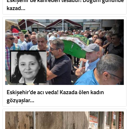
kazad…
Eskişehir’de acı veda! Kazada ölen kadın
gözyaşlar…