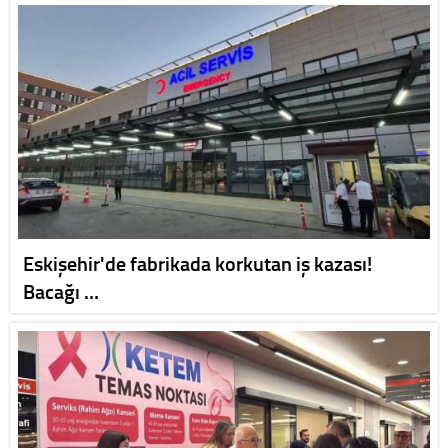
Eskişehir'de fabrikada korkutan iş kazası!
Bacağı …