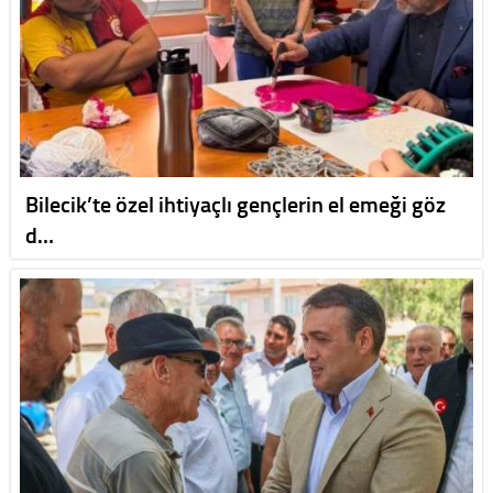
Bilecik’te özel ihtiyaçlı gençlerin el emeği göz
d…