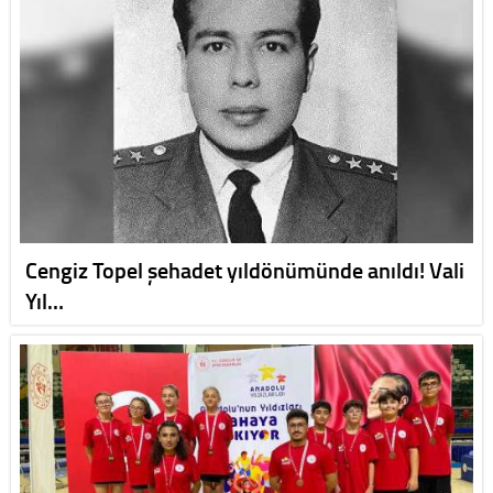
Cengiz Topel şehadet yıldönümünde anıldı! Vali
Yıl…