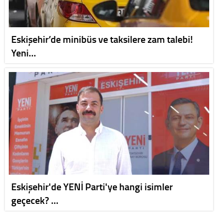
Eskişehir’de minibüs ve taksilere zam talebi!
Yeni…
Eskişehir'de YENİ Parti'ye hangi isimler
geçecek? …