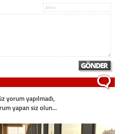
Op. D
Sağlığı
Uzm. 
Vatand
M. M
z yorum yapılmadı,
Hayır,
orum yapan siz olun...
Seda