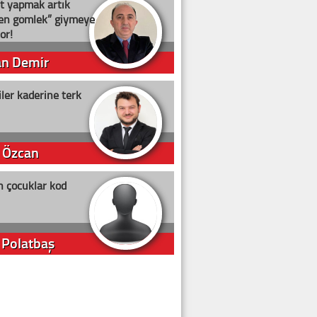
t yapmak artık
ten gömlek” giymeye
or!
an Demir
ler kaderine terk
 Özcan
n çocuklar kod
 Polatbaş
arti Erdoğan
arlığıyla ne kadar oy