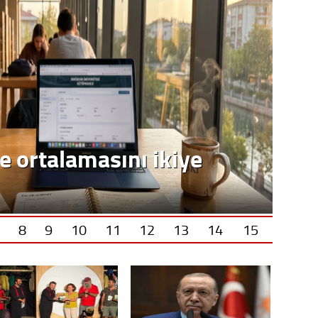
e ortalamasını ikiye
8
9
10
11
12
13
14
15