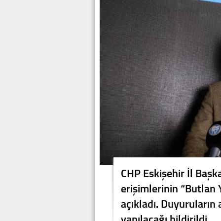
CHP Eskişehir İl Başk
erişimlerinin “Butlan
açıkladı. Duyuruların
yapılacağı bildirildi.