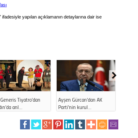
Gürha
ası
Eskişe
Döne
” ifadesiyle yapılan açıklamanın detaylarına dair ise
Rifat
Sürdür
kültür
Konu
2023 y
bekliy
Generis Tiyatro’dan
Ayşen Gürcan'dan AK
Ahmet 
Tüli
dın’da anl…
Parti'nin kurul…
kapattı
Düşükl