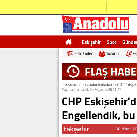
Eskişehir
Spor
Günd
Foto Galeri
Yazarlar
Es
Bilecik
Ne demek
Esk
FLAŞ HAB
Haberler
Eskişehir haberleri
>
»
CHP Eskişehir
Yayınlanma Tarihi: 30 Mayıs 2026 11:47
CHP Eskişehir'd
Engellendik, bu 
Eskişehir
30 Mayıs 2