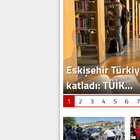
Eskişehir Türkiy
katladı: TÜİK…
1
2
3
4
5
6
7