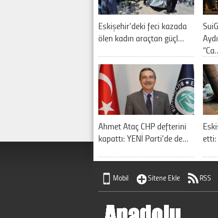
Eskişehir'deki feci kazada
SuiG
ölen kadın araçtan güçl…
Aydı
“Ca
Ahmet Ataç CHP defterini
Eski
kapattı: YENİ Parti'de de…
etti
Mobil
Sitene Ekle
RSS