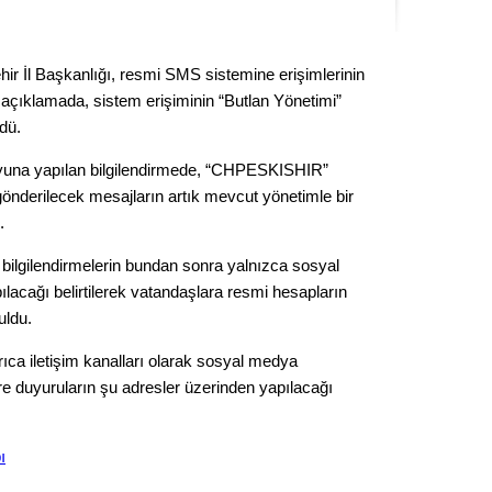
Kere
ir İl Başkanlığı, resmi SMS sistemine erişimlerinin
Es Es’
 açıklamada, sistem erişiminin “Butlan Yönetimi”
ldü.
Ahme
oyuna yapılan bilgilendirmede, “CHPESKISHIR”
gönderilecek mesajların artık mevcut yönetimle bir
Tepeba
.
birliği
ulaşı
 bilgilendirmelerin bundan sonra yalnızca sosyal
lacağı belirtilerek vatandaşlara resmi hesapların
Fund
uldu.
CHP’li
ıca iletişim kanalları olarak sosyal medya
kazana
öre duyuruların şu adresler üzerinden yapılacağı
seçiml
Melt
ı