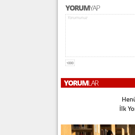
1000
Henü
İlk Y