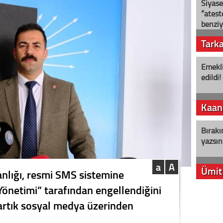
Siyase
“ateş
benziy
Tark
Emekli
edildi!
Kaan
Bırakı
yazsın
a
A
Ümit
anlığı, resmi SMS sistemine
 Yönetimi” tarafından engellendiğini
YENİ P
 artık sosyal medya üzerinden
aleyht
alır?