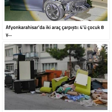
Afyonkarahisar'da iki araç çarpıştı: 4'ü çocuk 8
y…