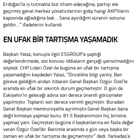
Erdoğan’la iş tutmakla bizi itham edeceğine, partiyi ele
geçirmiş genel merkez yöneticilerinin gidip hangi AKP’lilerin
kapısında ağladığına bak… Sana ayırdığım sürenin sonuna
geldin…” ifadelerini kullandı.
EN UFAK BİR TARTIŞMA YAŞAMADIK
Başkan Yalaz, konuyla ilgili ESGROUP’a yaptığı
değerlendirmede, söz konusu iddiaların gerçeği yansıtmadığını
söyledi. CHP Lideri Özel ile bugüne en ufak bir tartışma
yaşamadığını kaydeden Yalaz, “Öncelikle bilgi yanlış. Ben
göreve geldiğim andan itibaren Genel Başkan Özgür Özel’le
aramda en ufak bir sıkıntılı durum geçmemiştir. O gün de
Eskişehir’in geleceği adına son derece önemli görüşmeler
yapılmıştır. Toplantı son derece verimli geçmiştir. Buradan
Genel Başkan memnuniyetle ayrılmıştır.Genel Başkan bana
değil kimseye yapmaz bunu. 81 İl Başkanımızın hiç birisine
yapmaz yani. Geçmişten bugüne il başkanlarına en fazla değer
veren Özgür Özel’dir. Benimle arasında o gün veya başka bir
zaman en ufak bir tartışma da geçmemiştir” dedi. Yarkadaş’a