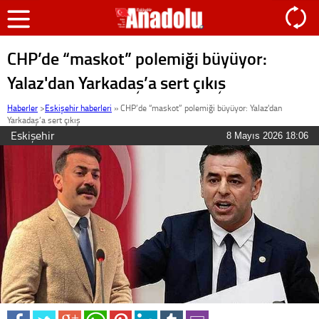
CHP’de “maskot” polemiği büyüyor:
Yalaz'dan Yarkadaş’a sert çıkış
Haberler
>
Eskişehir haberleri
»
CHP’de “maskot” polemiği büyüyor: Yalaz'dan
Yarkadaş’a sert çıkış
Eskişehir
8 Mayıs 2026 18:06