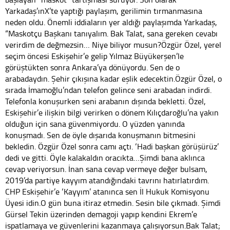
Yarkadaş’ınX’te yaptığı paylaşım, gerilimin tırmanmasına
neden oldu. Önemli iddiaların yer aldığı paylaşımda Yarkadaş,
“Maskotçu Başkanı tanıyalım. Bak Talat, sana gereken cevabı
verirdim de değmezsin… Niye biliyor musun?Özgür Özel, yerel
seçim öncesi Eskişehir’e gelip Yılmaz Büyükerşen’le
görüştükten sonra Ankara’ya dönüyordu. Sen de o
arabadaydın. Şehir çıkışına kadar eşlik edecektin.Özgür Özel, o
sırada İmamoğlu’ndan telefon gelince seni arabadan indirdi.
Telefonla konuşurken seni arabanın dışında bekletti. Özel,
Eskişehir’e ilişkin bilgi verirken o dönem Kılıçdaroğlu’na yakın
olduğun için sana güvenmiyordu. O yüzden yanında
konuşmadı. Sen de öyle dışarıda konuşmanın bitmesini
bekledin. Özgür Özel sonra camı açtı. ‘Hadi başkan görüşürüz’
dedi ve gitti. Öyle kalakaldın oracıkta…Şimdi bana aklınca
cevap veriyorsun. İnan sana cevap vermeye değer bulsam,
2019’da partiye kayyım atandığındaki tavrını hatırlatırdım.
CHP Eskişehir’e ‘Kayyım’ atanınca sen İl Hukuk Komisyonu
Üyesi idin.O gün buna itiraz etmedin. Sesin bile çıkmadı. Şimdi
Gürsel Tekin üzerinden demagoji yapıp kendini Ekrem’e
ispatlamaya ve güvenlerini kazanmaya çalışıyorsun.Bak Talat;