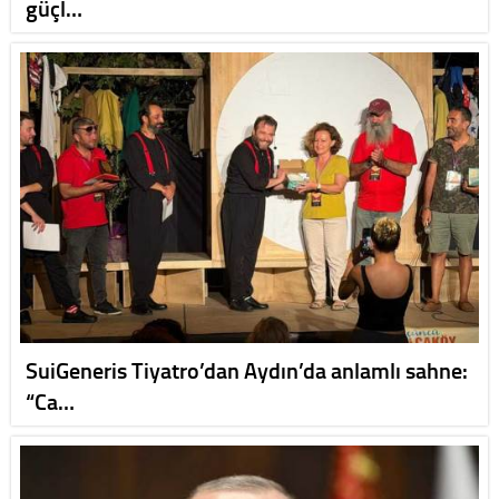
güçl…
SuiGeneris Tiyatro’dan Aydın’da anlamlı sahne:
“Ca…