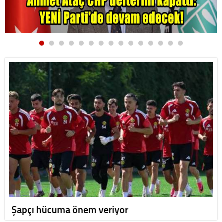
Şapçı hücuma önem veriyor