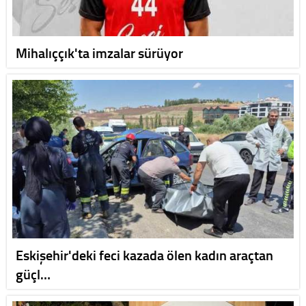
Mihalıççık'ta imzalar sürüyor
Eskişehir'deki feci kazada ölen kadın araçtan
güçl…