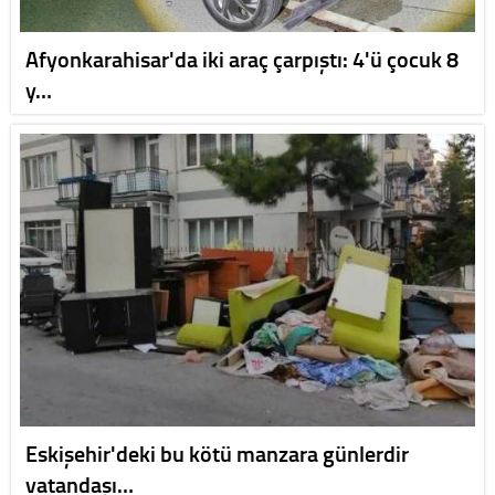
Afyonkarahisar'da iki araç çarpıştı: 4'ü çocuk 8
y…
Eskişehir'deki bu kötü manzara günlerdir
vatandaşı…