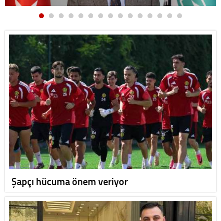
Şapçı hücuma önem veriyor