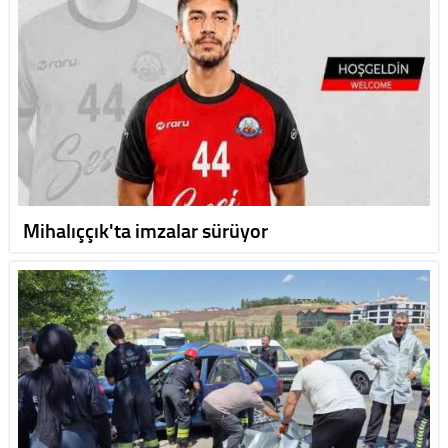
Mihalıççık'ta imzalar sürüyor