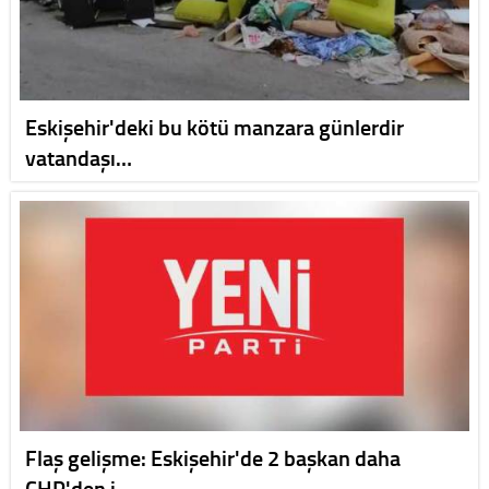
Eskişehir'deki bu kötü manzara günlerdir
vatandaşı…
Flaş gelişme: Eskişehir'de 2 başkan daha
CHP'den i…