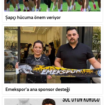
Şapçı hücuma önem veriyor
Emekspor’a ana sponsor desteği