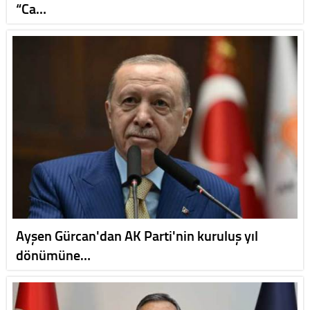
“Ca…
Ayşen Gürcan'dan AK Parti'nin kuruluş yıl
dönümüne…