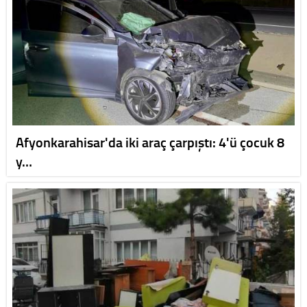
Afyonkarahisar'da iki araç çarpıştı: 4'ü çocuk 8
y…