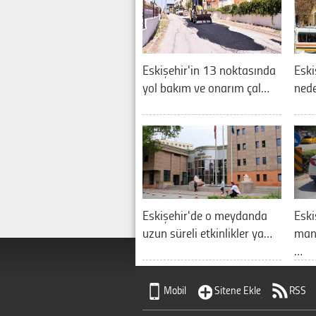
Eskişehir'in 13 noktasında
Eski
yol bakım ve onarım çal…
nede
Eskişehir'de o meydanda
Eski
uzun süreli etkinlikler ya…
manz
…
Mobil
Sitene Ekle
RSS