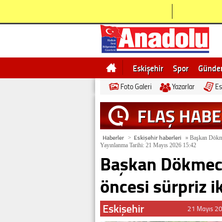
Eskişehir
Spor
Günd
Foto Galeri
Yazarlar
Es
Bilecik
Ne demek
Esk
FLAŞ HAB
Haberler
Eskişehir haberleri
>
»
Başkan Dökmec
Yayınlanma Tarihi: 21 Mayıs 2026 15:42
Başkan Dökmeci
öncesi sürpriz i
Eskişehir
21 Mayıs 2