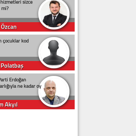
 hizmetleri sizce
i mi?
 Özcan
n çocuklar kod
 Polatbaş
arti Erdoğan
arlığıyla ne kadar oy
m Akyıl
iye ilgiliyiz!