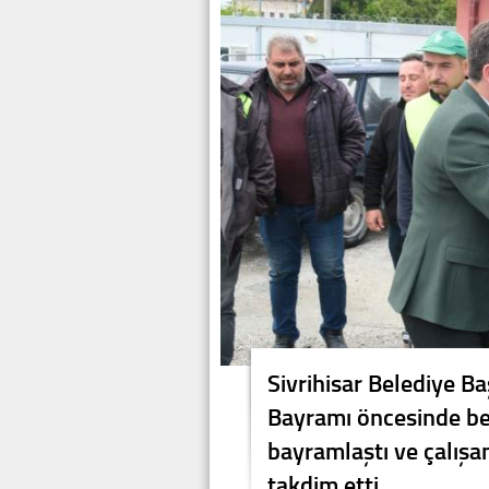
Sivrihisar Belediye B
Bayramı öncesinde bel
bayramlaştı ve çalışa
takdim etti.