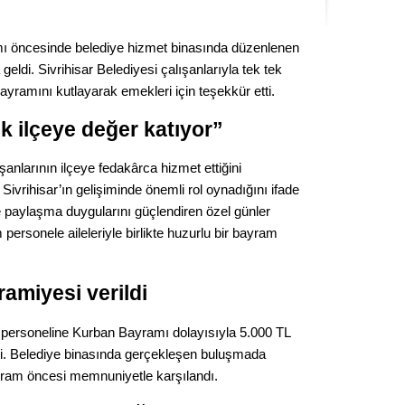
Seval
ı öncesinde belediye hizmet binasında düzenlenen
Es Es’
eldi. Sivrihisar Belediyesi çalışanlarıyla tek tek
yramını kutlayarak emekleri için teşekkür etti.
ik ilçeye değer katıyor”
Ahme
nlarının ilçeye fedakârca hizmet ettiğini
Tepeba
Sivrihisar’ın gelişiminde önemli rol oynadığını ifade
birliği
 paylaşma duygularını güçlendiren özel günler
ulaşı
personele aileleriyle birlikte huzurlu bir bayram
Fund
ramiyesi verildi
CHP’li
kazana
seçiml
ersoneline Kurban Bayramı dolayısıyla 5.000 TL
di. Belediye binasında gerçekleşen buluşmada
Melt
yram öncesi memnuniyetle karşılandı.