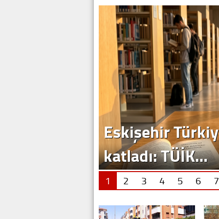
Eskişehir Türkiy
katladı: TÜİK…
1
2
3
4
5
6
7