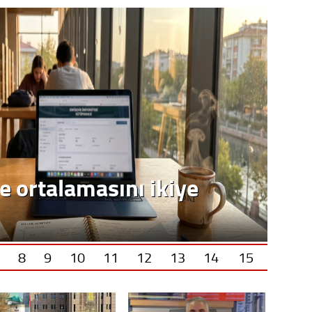
e ortalamasını ikiye
8
9
10
11
12
13
14
15