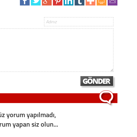
Op. D
Sağlığı
Uzm. 
Vatand
M. M
Hayır,
z yorum yapılmadı,
orum yapan siz olun...
Seda