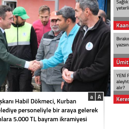
Sağlık
yeterl
Kaan
Bırakı
yazsın
Ümit
YENİ P
aleyht
alır?
a
A
Kere
aşkanı Habil Dökmeci, Kurban
ediye personeliyle bir araya gelerek
Nostalj
nlara 5.000 TL bayram ikramiyesi