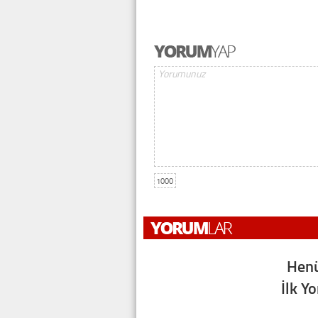
1000
Henü
İlk Y