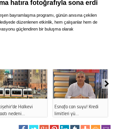
Gürha
a hatıra fotoğrafıyla sona erdi
Eskişe
Döne
eşen bayramlaşma programı, günün anısına çekilen
 Belediyede düzenlenen etkinlik, hem çalışanlar hem de
Rifat
ivasyonu güçlendiren bir buluşma olarak
Sürdür
kültür
Konu
2023 y
bekliy
Tüli
işehir'de Halkevi
Esnafa can suyu! Kredi
Eskişe
Düşükl
şaatı nedeni…
limitleri yü…
uzun s