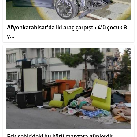
Afyonkarahisar'da iki araç çarpıştı: 4'ü çocuk 8
y…
Eskişehir'deki bu kötü manzara günlerdir