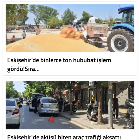
Eskişehir’de binlerce ton hububat işlem
gördü!Sıra…
Eskişehir'de aküsü biten araç trafiği aksattı