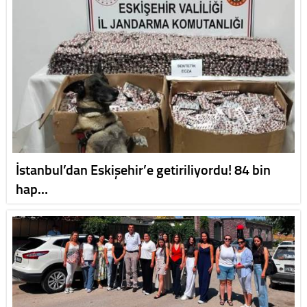
İstanbul’dan Eskişehir’e getiriliyordu! 84 bin
hap…