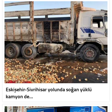
Eskişehir-Sivrihisar yolunda soğan yüklü
kamyon de…