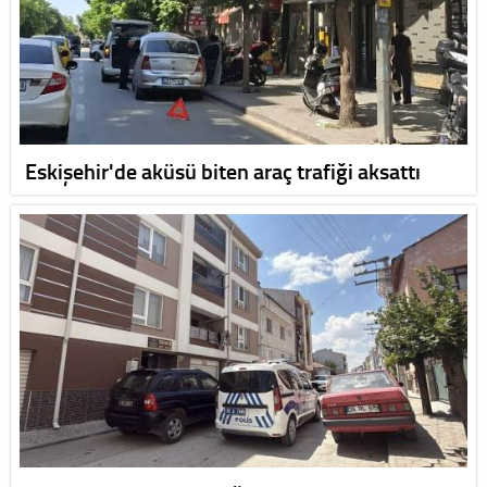
Eskişehir'de aküsü biten araç trafiği aksattı