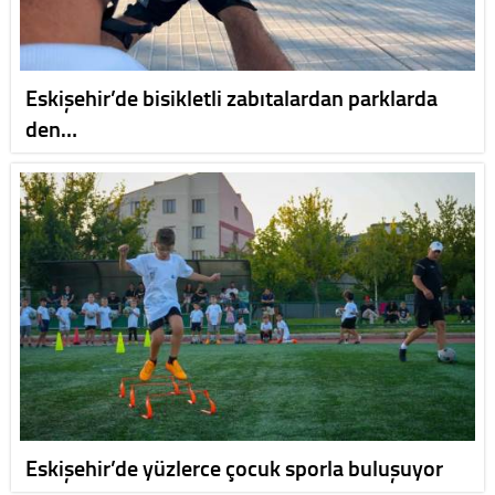
Eskişehir’de bisikletli zabıtalardan parklarda
den…
Eskişehir’de yüzlerce çocuk sporla buluşuyor