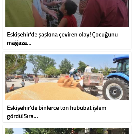
Eskişehir’de şaşkına çeviren olay! Çocuğunu
mağaza…
Eskişehir’de binlerce ton hububat işlem
gördü!Sıra…