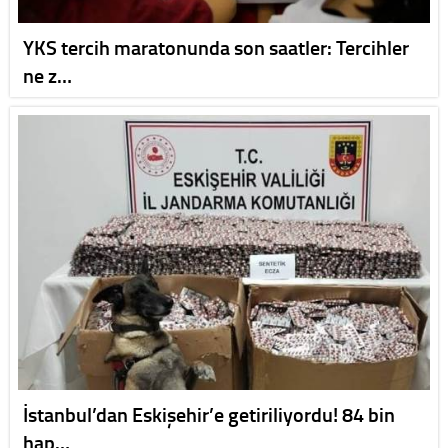
YKS tercih maratonunda son saatler: Tercihler
ne z…
İstanbul’dan Eskişehir’e getiriliyordu! 84 bin
hap…