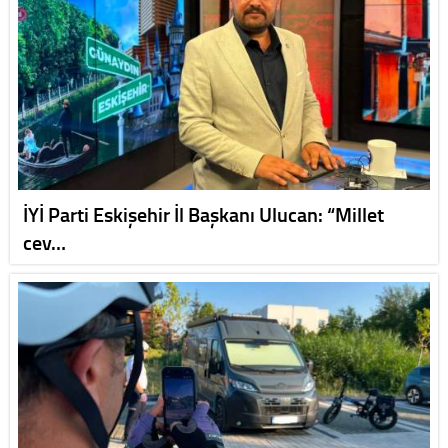
İYİ Parti Eskişehir İl Başkanı Ulucan: “Millet
cev…