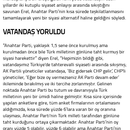
yıllardır iki kutuplu siyaset anlayışı arasında sıkıştığını
savunan Erel, Anahtar Parti’nin kısa sürede teşkilatlanmasını
tamamlayarak yeni bir siyasi alternatif haline geldiğini söyledi.
VATANDAŞ YORULDU
“Anahtar Parti, yaklaşık 1,5 sene önce kurulmuş ama
kurulmadan önce bile Türk milletinin gönlüne taht kurmuş bir
siyasi harekettir” diyen Erel, “Hepimizin bildiği gibi,
vatandaşımız Türkiye'de tahterevalli siyaseti arasında sıkışmış;
AK Partili yöneticiler vatandaşa, ‘Biz gidersek CHP gelir’, CHP'li
yöneticiler, ‘Eğer bize oy vermezseniz AK Parti devam eder’
ikileminde bırakılmış ve iki tercihe zorlanmıştır. Gelinen
noktada Anahtar Parti bu tutum ve davranışıyla Türk
milletinin yeni bir ümidi haline gelmiştir. Kısa süre içerisinde
yapılan anketlere göre, tüm anket firmalarının ortalamasını
aldığımızda, kısa sürede yüzde 6’lara varan bir oy oranına
ulaşması, Anahtar Parti'nin Türk milleti tarafından gönlüne
taht kurduğunu ortaya çıkarmaktadır. Anahtar Parti’nin oy
oranı yüzde 5 olabilir, yüzde 6 olabilir ama Anahtar Parti’nin