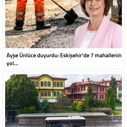
Ayşe Ünlüce duyurdu: Eskişehir'de 7 mahallenin
yol…