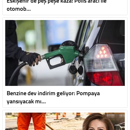
Eskişehir'de peş peşe kaza! Polis aracı ile
otomob…
Benzine dev indirim geliyor: Pompaya
yansıyacak mı…