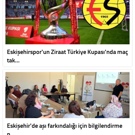
Eskişehirspor'un Ziraat Türkiye Kupası'nda maç
tak…
Eskişehir'de aşı farkındalığı için bilgilendirme
p…