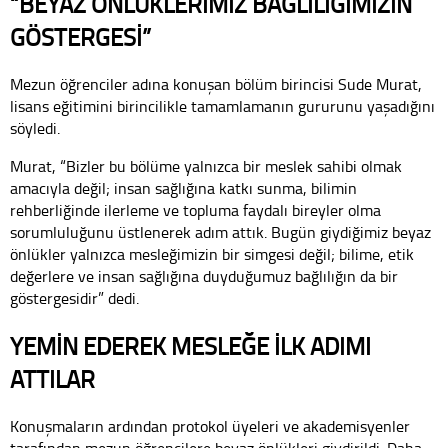
“BEYAZ ÖNLÜKLERİMİZ BAĞLILIĞIMIZIN
GÖSTERGESİ”
Mezun öğrenciler adına konuşan bölüm birincisi Sude Murat,
lisans eğitimini birincilikle tamamlamanın gururunu yaşadığını
söyledi.
Murat, “Bizler bu bölüme yalnızca bir meslek sahibi olmak
amacıyla değil; insan sağlığına katkı sunma, bilimin
rehberliğinde ilerleme ve topluma faydalı bireyler olma
sorumluluğunu üstlenerek adım attık. Bugün giydiğimiz beyaz
önlükler yalnızca mesleğimizin bir simgesi değil; bilime, etik
değerlere ve insan sağlığına duyduğumuz bağlılığın da bir
göstergesidir” dedi.
YEMİN EDEREK MESLEĞE İLK ADIMI
ATTILAR
Konuşmaların ardından protokol üyeleri ve akademisyenler
tarafından mezun öğrencilere beyaz önlükleri giydirildi. Daha