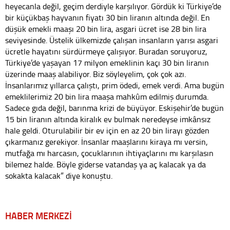
heyecanla değil, geçim derdiyle karşılıyor. Gördük ki Türkiye’de
bir küçükbaş hayvanın fiyatı 30 bin liranın altında değil. En
düşük emekli maaşı 20 bin lira, asgari ücret ise 28 bin lira
seviyesinde. Üstelik ülkemizde çalışan insanların yarısı asgari
ücretle hayatını sürdürmeye çalışıyor. Buradan soruyoruz,
Türkiye’de yaşayan 17 milyon emeklinin kaçı 30 bin liranın
üzerinde maaş alabiliyor. Biz söyleyelim, çok çok azı.
İnsanlarımız yıllarca çalıştı, prim ödedi, emek verdi. Ama bugün
emeklilerimiz 20 bin lira maaşa mahkûm edilmiş durumda.
Sadece gıda değil, barınma krizi de büyüyor. Eskişehir’de bugün
15 bin liranın altında kiralık ev bulmak neredeyse imkânsız
hale geldi. Oturulabilir bir ev için en az 20 bin lirayı gözden
çıkarmanız gerekiyor. İnsanlar maaşlarını kiraya mı versin,
mutfağa mı harcasın, çocuklarının ihtiyaçlarını mı karşılasın
bilemez halde. Böyle giderse vatandaş ya aç kalacak ya da
sokakta kalacak” diye konuştu.
HABER MERKEZİ