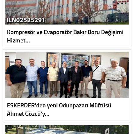
Kompresör ve Evaporatör Bakır Boru Değişimi
Hizmet…
ESKERDER'den yeni Odunpazarı Müftüsü
Ahmet Gözcü'y…