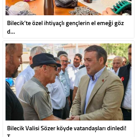
Bilecik’te özel ihtiyaçlı gençlerin el emeği göz
d…
Bilecik Valisi Sözer köyde vatandaşları dinledi!
T…