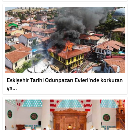
Eskişehir Tarihi Odunpazarı Evleri'nde korkutan
ya…