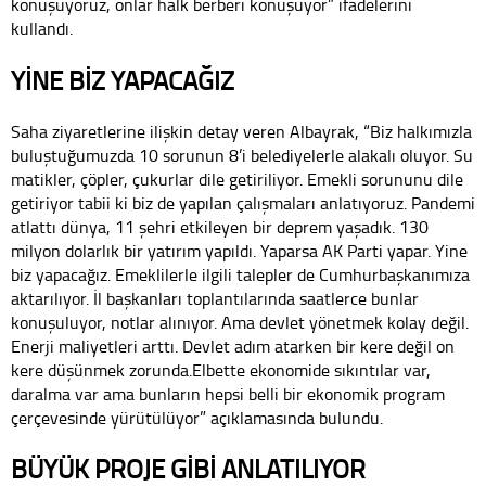
konuşuyoruz, onlar halk berberi konuşuyor” ifadelerini
kullandı.
YİNE BİZ YAPACAĞIZ
Saha ziyaretlerine ilişkin detay veren Albayrak, “Biz halkımızla
buluştuğumuzda 10 sorunun 8’i belediyelerle alakalı oluyor. Su
matikler, çöpler, çukurlar dile getiriliyor. Emekli sorununu dile
getiriyor tabii ki biz de yapılan çalışmaları anlatıyoruz. Pandemi
atlattı dünya, 11 şehri etkileyen bir deprem yaşadık. 130
milyon dolarlık bir yatırım yapıldı. Yaparsa AK Parti yapar. Yine
biz yapacağız. Emeklilerle ilgili talepler de Cumhurbaşkanımıza
aktarılıyor. İl başkanları toplantılarında saatlerce bunlar
konuşuluyor, notlar alınıyor. Ama devlet yönetmek kolay değil.
Enerji maliyetleri arttı. Devlet adım atarken bir kere değil on
kere düşünmek zorunda.Elbette ekonomide sıkıntılar var,
daralma var ama bunların hepsi belli bir ekonomik program
çerçevesinde yürütülüyor” açıklamasında bulundu.
BÜYÜK PROJE GİBİ ANLATILIYOR