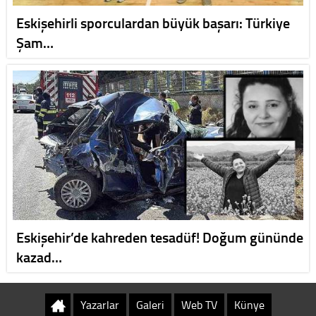
Eskişehirli sporculardan büyük başarı: Türkiye
Şam…
Eskişehir’de kahreden tesadüf! Doğum gününde
kazad…
Yazarlar
Galeri
Web TV
Künye