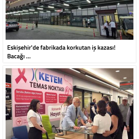
Eskişehir'de fabrikada korkutan iş kazası!
Bacağı …