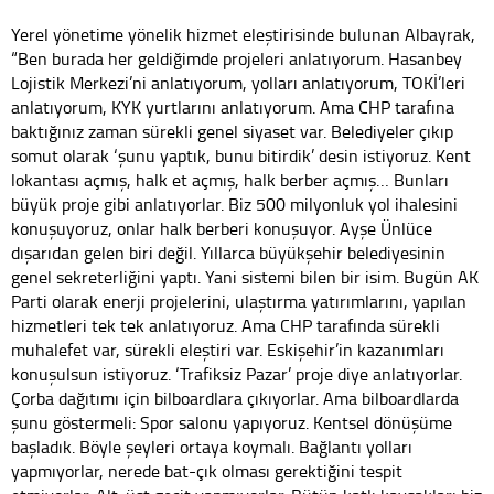
Yerel yönetime yönelik hizmet eleştirisinde bulunan Albayrak,
“Ben burada her geldiğimde projeleri anlatıyorum. Hasanbey
Lojistik Merkezi’ni anlatıyorum, yolları anlatıyorum, TOKİ’leri
anlatıyorum, KYK yurtlarını anlatıyorum. Ama CHP tarafına
baktığınız zaman sürekli genel siyaset var. Belediyeler çıkıp
somut olarak ‘şunu yaptık, bunu bitirdik’ desin istiyoruz. Kent
lokantası açmış, halk et açmış, halk berber açmış… Bunları
büyük proje gibi anlatıyorlar. Biz 500 milyonluk yol ihalesini
konuşuyoruz, onlar halk berberi konuşuyor. Ayşe Ünlüce
dışarıdan gelen biri değil. Yıllarca büyükşehir belediyesinin
genel sekreterliğini yaptı. Yani sistemi bilen bir isim. Bugün AK
Parti olarak enerji projelerini, ulaştırma yatırımlarını, yapılan
hizmetleri tek tek anlatıyoruz. Ama CHP tarafında sürekli
muhalefet var, sürekli eleştiri var. Eskişehir’in kazanımları
konuşulsun istiyoruz. ‘Trafiksiz Pazar’ proje diye anlatıyorlar.
Çorba dağıtımı için bilboardlara çıkıyorlar. Ama bilboardlarda
şunu göstermeli: Spor salonu yapıyoruz. Kentsel dönüşüme
başladık. Böyle şeyleri ortaya koymalı. Bağlantı yolları
yapmıyorlar, nerede bat-çık olması gerektiğini tespit