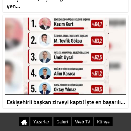
yen…
Eskişehirli başkan zirveyi kaptı! İşte en başarılı…
Yazarlar
Galeri
Web TV
Künye