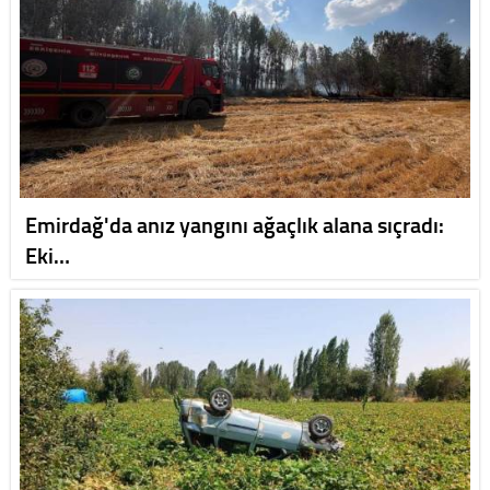
Emirdağ'da anız yangını ağaçlık alana sıçradı:
Eki…