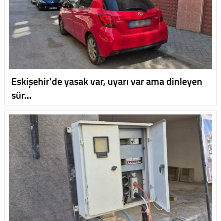
Eskişehir'de yasak var, uyarı var ama dinleyen
sür…