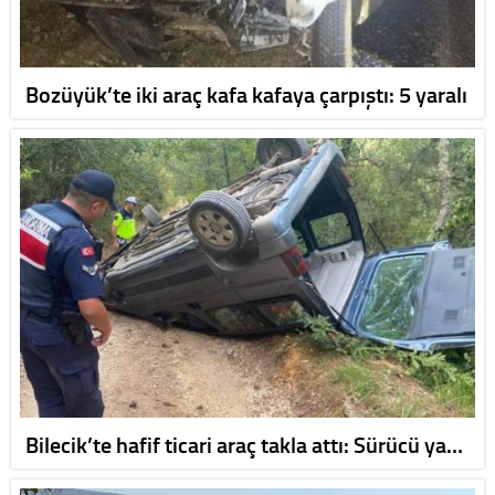
Bozüyük’te iki araç kafa kafaya çarpıştı: 5 yaralı
Bilecik’te hafif ticari araç takla attı: Sürücü ya…