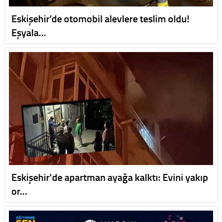
Eskişehir’de otomobil alevlere teslim oldu!
Eşyala…
Eskişehir'de apartman ayağa kalktı: Evini yakıp
or…