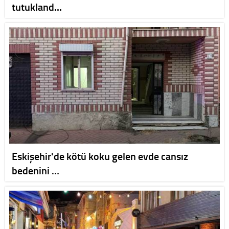
tutukland…
Eskişehir'de kötü koku gelen evde cansız
bedenini …