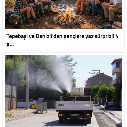
Tepebaşı ve Denizli’den gençlere yaz sürprizi! 4
g…