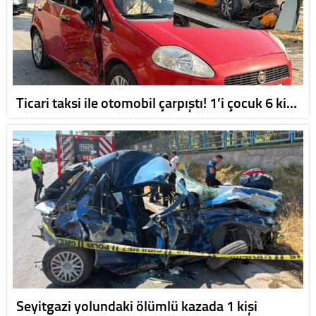
Ticari taksi ile otomobil çarpıştı! 1’i çocuk 6 ki…
Seyitgazi yolundaki ölümlü kazada 1 kişi