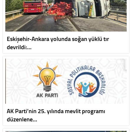
Eskişehir-Ankara yolunda soğan yüklü tır
devrildi:…
AK Parti’nin 25. yılında mevlit programı
düzenlene…