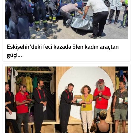
Eskişehir'deki feci kazada ölen kadın araçtan
güçl…