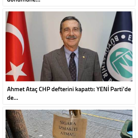
Ahmet Ataç CHP defterini kapattı: YENİ Parti'de
de…