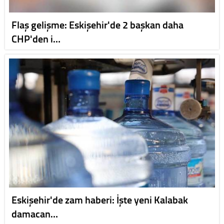
Flaş gelişme: Eskişehir'de 2 başkan daha
CHP'den i…
Eskişehir'de zam haberi: İşte yeni Kalabak
damacan…