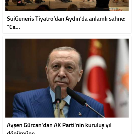
SuiGeneris Tiyatro’dan Aydın’da anlamlı sahne:
“Ca…
Ayşen Gürcan'dan AK Parti'nin kuruluş yıl
dönümüne…