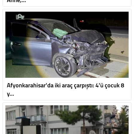
Afyonkarahisar'da iki araç çarpıştı: 4'ü çocuk 8
y…