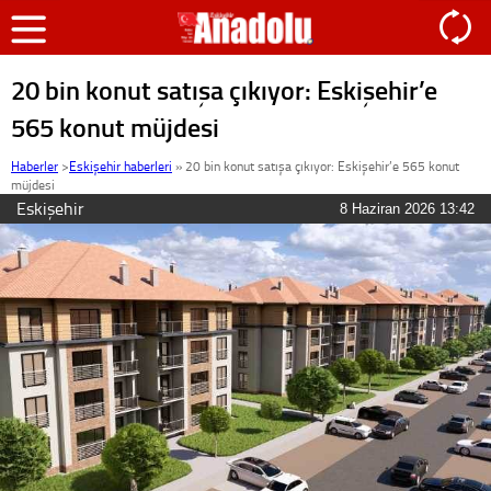
20 bin konut satışa çıkıyor: Eskişehir’e
565 konut müjdesi
Haberler
>
Eskişehir haberleri
»
20 bin konut satışa çıkıyor: Eskişehir’e 565 konut
müjdesi
Eskişehir
8 Haziran 2026 13:42