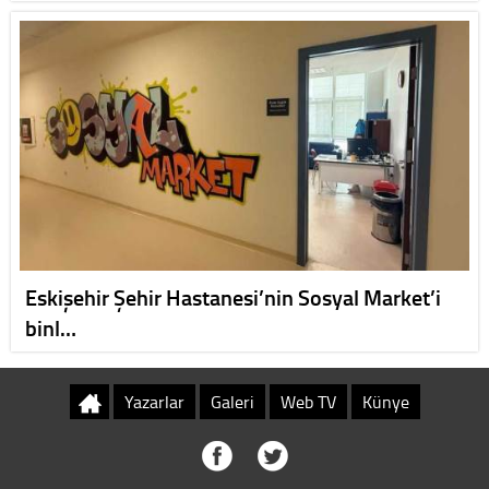
Eskişehir Şehir Hastanesi’nin Sosyal Market’i
binl…
Yazarlar
Galeri
Web TV
Künye