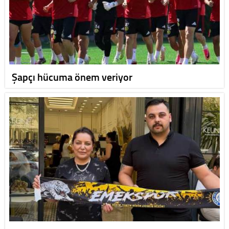
Şapçı hücuma önem veriyor