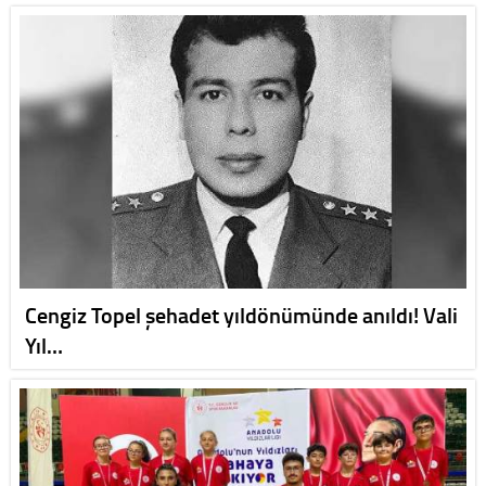
Cengiz Topel şehadet yıldönümünde anıldı! Vali
Yıl…