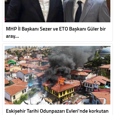
MHP İl Başkanı Sezer ve ETO Başkanı Güler bir
aray…
Eskişehir Tarihi Odunpazarı Evleri'nde korkutan