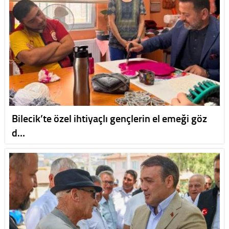
Bilecik’te özel ihtiyaçlı gençlerin el emeği göz
d…