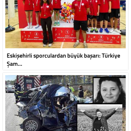
Eskişehirli sporculardan büyük başarı: Türkiye
Şam…