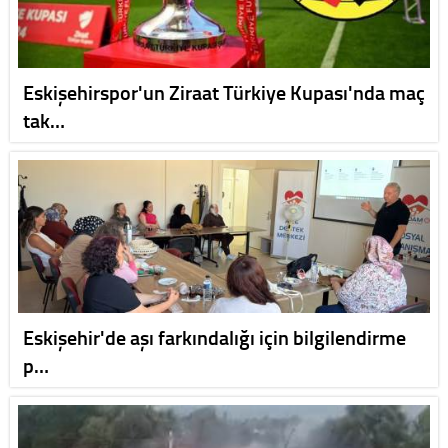
Eskişehirspor'un Ziraat Türkiye Kupası'nda maç
tak…
Eskişehir'de aşı farkındalığı için bilgilendirme
p…