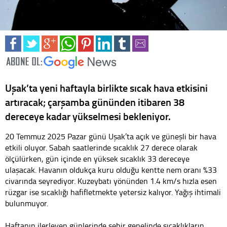
Uşak’ta yeni haftayla birlikte sıcak hava etkisini
artıracak; çarşamba gününden itibaren 38
dereceye kadar yükselmesi bekleniyor.
20 Temmuz 2025 Pazar günü Uşak’ta açık ve güneşli bir hava
etkili oluyor. Sabah saatlerinde sıcaklık 27 derece olarak
ölçülürken, gün içinde en yüksek sıcaklık 33 dereceye
ulaşacak. Havanın oldukça kuru olduğu kentte nem oranı %33
civarında seyrediyor. Kuzeybatı yönünden 1.4 km/s hızla esen
rüzgar ise sıcaklığı hafifletmekte yetersiz kalıyor. Yağış ihtimali
bulunmuyor.
Haftanın ilerleyen günlerinde şehir genelinde sıcaklıkların