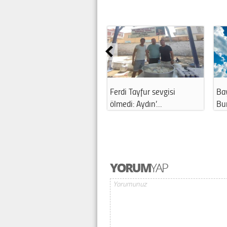
Bayramın son gününde
Meteoroloji’den Bursa iç
Bursa’da hava …
yağış uy…