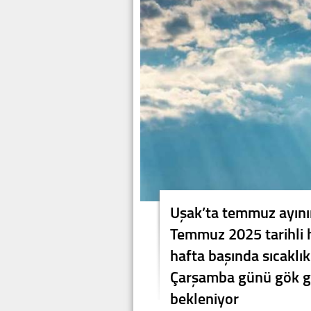
Uşak’ta temmuz ayının
Temmuz 2025 tarihli 
hafta başında sıcaklı
Çarşamba günü gök gü
bekleniyor