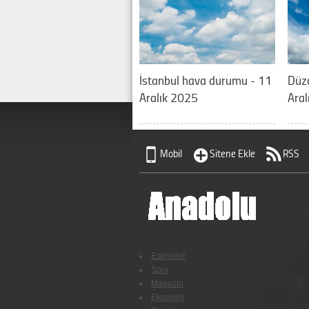
İstanbul hava durumu - 11
Düz
Aralık 2025
Aral
Mobil
Sitene Ekle
RSS
Eskişehir
Spor
Magazin
Ekonomi