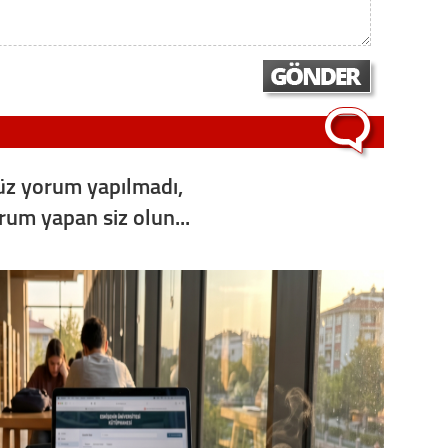
Op. D
Sağlığı
Uzm. 
z yorum yapılmadı,
Vatand
orum yapan siz olun...
M. M
Hayır,
Seda