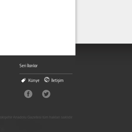
Seri İlanlar
Künye
İletişim
skişehir Anadolu Gazetesi tüm hakları saklıdır