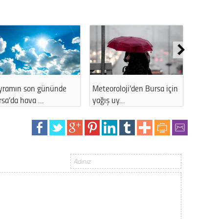
Gürha
Eskişe
Döne
Rifat
Sürdür
kültür
in
İstanbul hava durumu -
Düzce hava durumu - 11
11 Aralık 20…
Aralık 2025
Konu
2023 y
bekliy
Tüli
Düşükl