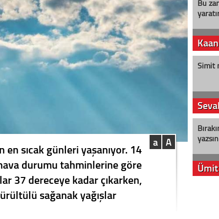
Bu zam
yaratır
Kaan
Simit 
Seval
Bırakı
yazsın
a
A
 en sıcak günleri yaşanıyor. 14
hava durumu tahminlerine göre
Ümit
klar 37 dereceye kadar çıkarken,
YENİ P
rültülü sağanak yağışlar
aleyht
alır?