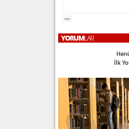
1000
Henü
İlk Y