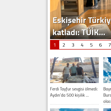
1
2
3
4
5
6
7
Ferdi Tayfur sevgisi ölmedi:
Bay
Aydın’da 500 kişilik …
Burs
olac