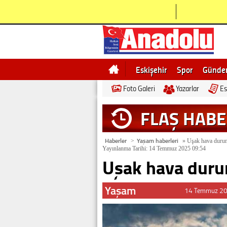
Eskişehir
Spor
Günd
Foto Galeri
Yazarlar
Es
Bilecik
Ne demek
Esk
FLAŞ HAB
Haberler
Yaşam haberleri
>
»
Uşak hava duru
Yayınlanma Tarihi: 14 Temmuz 2025 09:54
Uşak hava dur
Yaşam
14 Temmuz 20