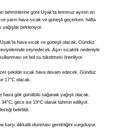
Kere
ün tahminlerine göre Uşak’ta temmuz ayının en
 ve yarın hava sıcak ve güneşli geçerken, hafta
Es Es’
 yağışlar bekleniyor.
Uşak’ta hava sıcak ve güneşli olacak. Gündüz
Ahme
eviyelerinde seyredecek. Aşırı sıcaklık nedeniyle
ullanması ve bol su tüketmesi öneriliyor.
Tepeba
birliği
nzer şekilde sıcak hava devam edecek. Gündüz
ulaşı
ise 17°C olacak.
Fund
ava gök gürültülü sağanak yağışlı olacak.
CHP’li
 34°C, gece ise 19°C olarak tahmin ediliyor.
kazana
eceği belirtildi.
seçiml
rine karşı dikkatli olunması gerektiğini vurguluyor.
Melt