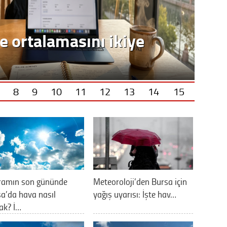
8
9
10
11
12
13
14
15
ramın son gününde
Meteoroloji’den Bursa için
a’da hava nasıl
yağış uyarısı: İşte hav…
ak? İ…