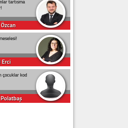
lar tartışma
!
 Özcan
meselesi!
 Erci
n çocuklar kod
 Polatbaş
arti Erdoğan
arlığıyla ne kadar oy