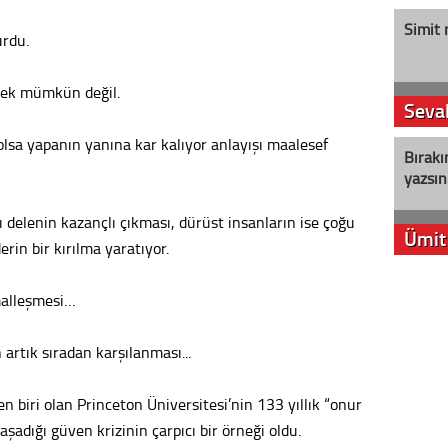
Simit 
urdu.
ek mümkün değil.
Seval
lsa yapanın yanına kar kalıyor anlayışı maalesef
Bırakı
yazsın
delenin kazançlı çıkması, dürüst insanların ise çoğu
Ümit
rin bir kırılma yaratıyor.
YENİ P
malleşmesi…
aleyht
alır?
artık sıradan karşılanması...
Kere
en biri olan Princeton Üniversitesi’nin 133 yıllık “onur
Es Es’
aşadığı güven krizinin çarpıcı bir örneği oldu.