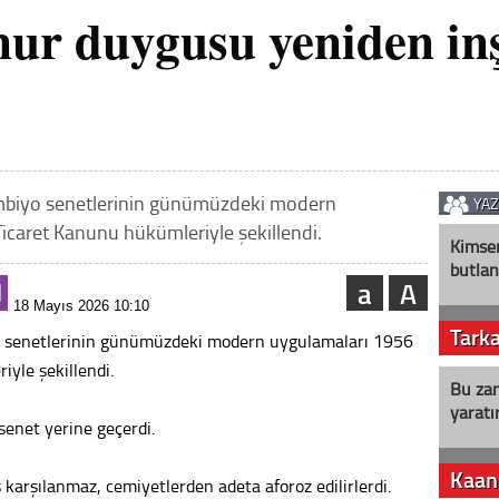
ur duygusu yeniden inşa
kambiyo senetlerinin günümüzdeki modern
YA
Ticaret Kanunu hükümleriyle şekillendi.
Kimse
butlan
a
A
18 Mayıs 2026 10:10
Tark
yo senetlerinin günümüzdeki modern uygulamaları 1956
iyle şekillendi.
Bu zam
yaratır
enet yerine geçerdi.
Kaan
karşılanmaz, cemiyetlerden adeta aforoz edilirlerdi.