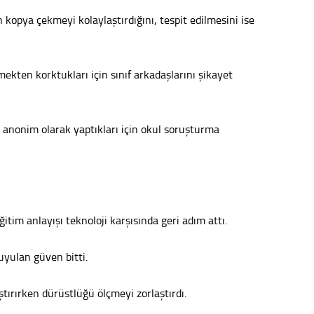
 kopya çekmeyi kolaylaştırdığını, tespit edilmesini ise
Sürdür
kültür
ekten korktukları için sınıf arkadaşlarını şikayet
Konu
2023 y
bekliy
 anonim olarak yaptıkları için okul soruşturma
Tüli
Düşükl
tim anlayışı teknoloji karşısında geri adım attı.
Op. D
uyulan güven bitti.
Sağlığı
ştırırken dürüstlüğü ölçmeyi zorlaştırdı.