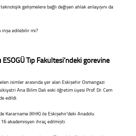
e teknolojik gelişmelere bağlı değişen ahlak anlayışını da
Uzm. 
Vatand
inşa edilebilir mi?
M. M
u ESOGÜ Tıp Fakültesi’ndeki görevine
Hayır,
gelen isimler arasında yer alan Eskişehir Osmangazi
ikiyatri Ana Bilim Dalı eski öğretim üyesi Prof. Dr. Cem
Seda
e edildi.
 Kararname (KHK) ile Eskişehir'deki Anadolu
16 akademisyen ihraç edilmişti.