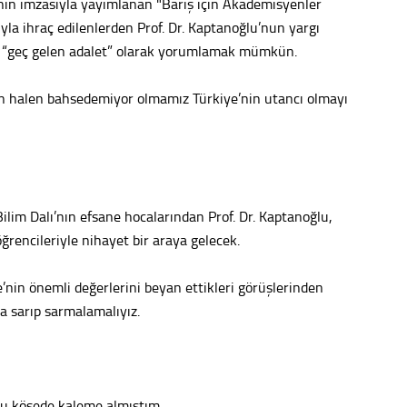
n imzasıyla yayımlanan "Barış için Akademisyenler
rıyla ihraç edilenlerden Prof. Dr. Kaptanoğlu’nun yargı
ı “geç gelen adalet” olarak yorumlamak mümkün.
n halen bahsedemiyor olmamız Türkiye’nin utancı olmayı
ilim Dalı’nın efsane hocalarından Prof. Dr. Kaptanoğlu,
ğrencileriyle nihayet bir araya gelecek.
e’nin önemli değerlerini beyan ettikleri görüşlerinden
a sarıp sarmalamalıyız.
bu köşede kaleme almıştım.