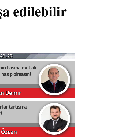
 edilebilir
ZARLAR
nin başına mutlak
 nasip olmasın!
an Demir
lar tartışma
!
 Özcan