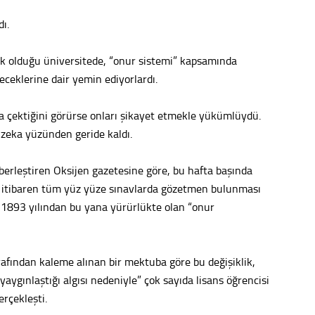
dı.
Ahme
k olduğu üniversitede, “onur sistemi” kapsamında
Tepeba
eceklerine dair yemin ediyorlardı.
birliği
ulaşı
ya çektiğini görürse onları şikayet etmekle yükümlüydü.
Fund
zeka yüzünden geride kaldı.
CHP’li
aberleştiren Oksijen gazetesine göre, bu hafta başında
kazana
seçiml
 itibaren tüm yüz yüze sınavlarda gözetmen bulunması
 1893 yılından bu yana yürürlükte olan “onur
Melt
Gürha
Eskişe
afından kaleme alınan bir mektuba göre bu değişiklik,
Döne
yaygınlaştığı algısı nedeniyle” çok sayıda lisans öğrencisi
erçekleşti.
Rifat