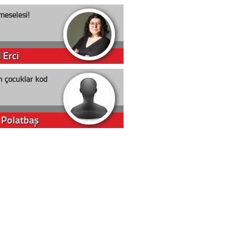
meselesi!
 Erci
n çocuklar kod
 Polatbaş
arti Erdoğan
arlığıyla ne kadar oy
m Akyıl
in yolu açık olsun