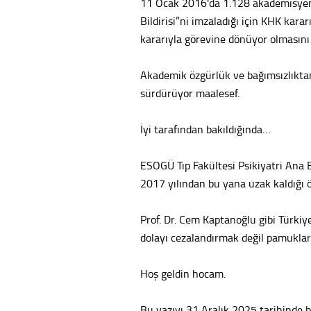
11 Ocak 2016'da 1.128 akademisyeni
Bildirisi”ni imzaladığı için KHK kara
kararıyla görevine dönüyor olmasın
Akademik özgürlük ve bağımsızlıkta
sürdürüyor maalesef.
İyi tarafından bakıldığında…
ESOGÜ Tıp Fakültesi Psikiyatri Ana B
2017 yılından bu yana uzak kaldığı ö
Prof. Dr. Cem Kaptanoğlu gibi Türkiy
dolayı cezalandırmak değil pamuklar
Hoş geldin hocam.
Bu yazıyı 31 Aralık 2025 tarihinde 