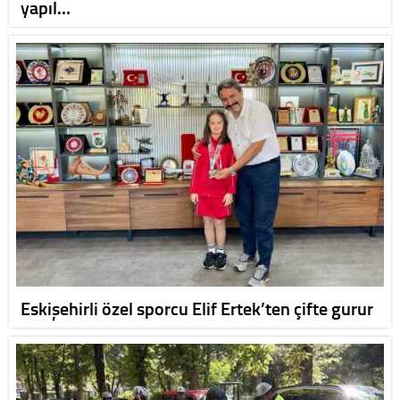
yapıl…
Eskişehirli özel sporcu Elif Ertek’ten çifte gurur