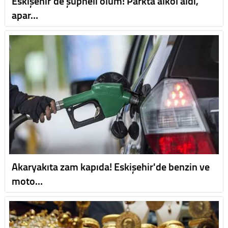
Eskişehir'de şüpheli ölüm! Parkta alkol aldı,
apar…
Akaryakıta zam kapıda! Eskişehir'de benzin ve
moto…