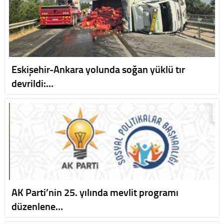
Eskişehir-Ankara yolunda soğan yüklü tır
devrildi:…
AK Parti’nin 25. yılında mevlit programı
düzenlene…