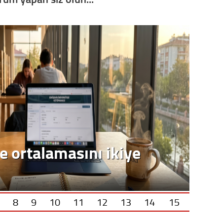
Vatand
M. M
Hayır,
Seda
e ortalamasını ikiye
8
9
10
11
12
13
14
15