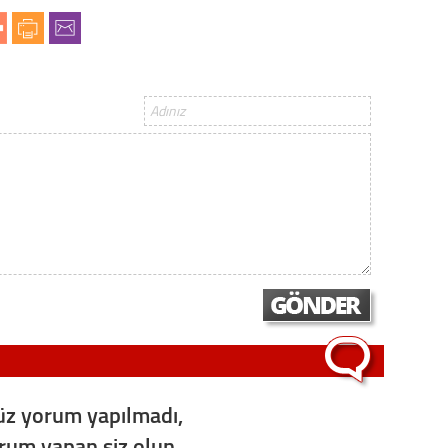
Konu
2023 y
bekliy
Tüli
Düşükl
Op. D
Sağlığı
z yorum yapılmadı,
Uzm. 
orum yapan siz olun...