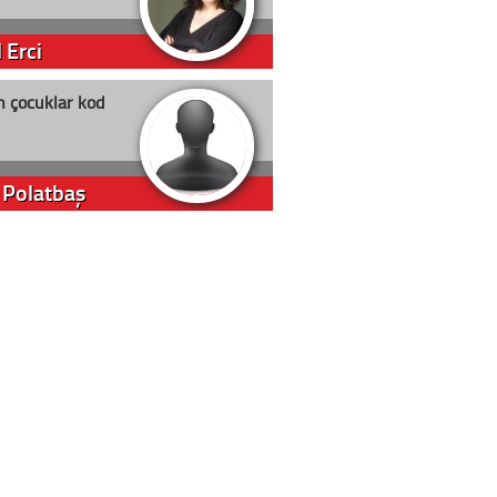
 Erci
n çocuklar kod
 Polatbaş
arti Erdoğan
arlığıyla ne kadar oy
m Akyıl
in yolu açık olsun
t D. Canoruç