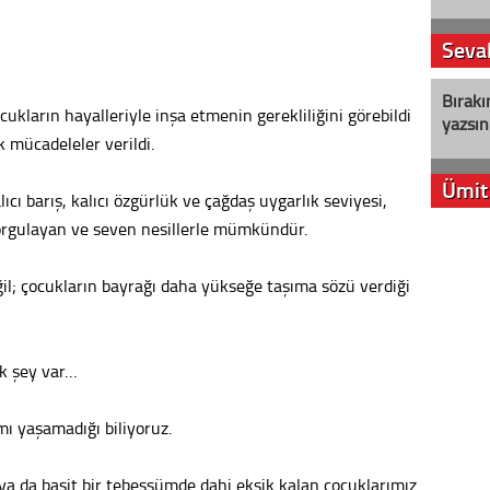
Seval
Bırakı
cukların hayalleriyle inşa etmenin gerekliliğini görebildi
yazsın
 mücadeleler verildi.
Ümit
ıcı barış, kalıcı özgürlük ve çağdaş uygarlık seviyesi,
rgulayan ve seven nesillerle mümkündür.
YENİ P
aleyht
il; çocukların bayrağı daha yükseğe taşıma sözü verdiği
alır?
Kere
k şey var…
Es Es’
ı yaşamadığı biliyoruz.
Ahme
 ya da basit bir tebessümde dahi eksik kalan çocuklarımız