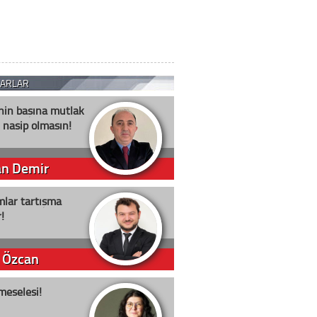
ZARLAR
nin başına mutlak
 nasip olmasın!
an Demir
lar tartışma
!
 Özcan
meselesi!