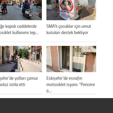
iğe kapalı caddelerde
SMA'lı çocuklar için umut
siklet kullanımı tep…
kutuları destek bekliyor
şehir’de yolları çamur
Eskişehir’de esnafın
oloz istila etti
motosiklet isyanı: “Pencere
ö…