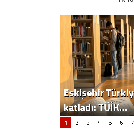
Eskişehir Türkiy
katladı: TÜİK…
1
2
3
4
5
6
7