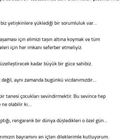
Tepeba
birliği
ulaşı
biz yetişkinlere yüklediği bir sorumluluk var…
Fund
şaması için elimizi taşın altına koymak ve tüm
leri için her imkanı seferber etmeliyiz.
CHP’li
kazana
seçiml
üzelleştirecek kadar büyük bir güce sahibiz.
Melt
z değil, aynı zamanda bugünkü vicdanımızdır…
Gürha
Eskişe
ir tanesi çocukları sevindirmektir. Bu sevince hep
Döne
 ne olabilir ki…
Rifat
ptığı, rengarenk bir dünya düşledikleri o özel gün…
Sürdür
kültür
rımızın bayramını en içten dileklerimle kutluyorum.