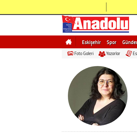
Eskişehir
Spor
Günd
Foto Galeri
Yazarlar
Es
Bilecik
Ne demek
Esk