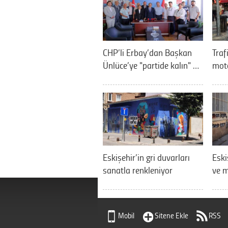
CHP’li Erbay’dan Başkan
Traf
Ünlüce’ye "partide kalın" …
moto
Eskişehir’in gri duvarları
Eski
sanatla renkleniyor
ve m
Mobil
Sitene Ekle
RSS