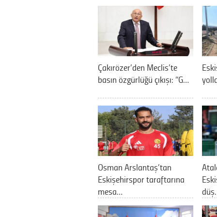
Çakırözer’den Meclis’te
Eski
basın özgürlüğü çıkışı: “G…
yoll
Osman Arslantaş’tan
Atal
Eskişehirspor taraftarına
Eski
mesa…
düş