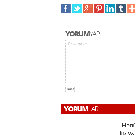
1000
Henü
İlk Y