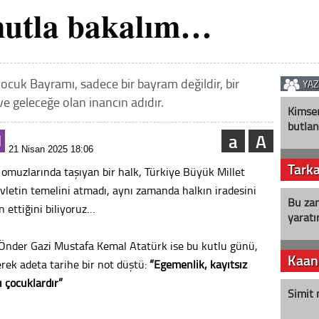
mutla bakalım…
ocuk Bayramı, sadece bir bayram değildir, bir
YA
 geleceğe olan inancın adıdır.
Kimse
butlan
a
A
21 Nisan 2025 18:06
Tark
omuzlarında taşıyan bir halk, Türkiye Büyük Millet
devletin temelini atmadı, aynı zamanda halkın iradesini
Bu zam
n ettiğini biliyoruz…
yaratır
nder Gazi Mustafa Kemal Atatürk ise bu kutlu günü,
Kaan
ek adeta tarihe bir not düştü:
“Egemenlik, kayıtsız
ı çocuklardır”
Simit 