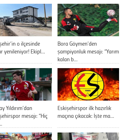
şehir’in o ilçesinde
Bora Göymen’den
ar yenileniyor! Ekipl…
şampiyonluk mesajı: “Yarım
kalan b…
ay Yıldırım’dan
Eskişehirspor ilk hazırlık
şehirspor mesajı: “Hiç
maçına çıkacak: İşte ma…
…