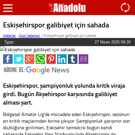
Eskişehirspor galibiyet için sahada
Haberler
>
Spor haberleri
»
Eskişehirspor galibiyet için sahada
Spor
27 Nisan 2025 09:20
Eskişehirspor, şampiyonluk yolunda kritik viraja
girdi. Bugün Akşehirspor karşısında galibiyet
alması şart.
Bölgesel Amatör Lig'de mücadele eden Eskişehirspor, sezonun
en kritik maçlarından birine çıkıyor. Şampiyonluk yarışının son
düzlüğüne girilirken, Eskişehir temsilcisi bugün kendi
sahasında Eskişehir Yeni Stadyumu'nda Akşehirspor ile