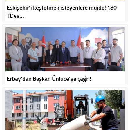
Eskişehir’i keşfetmek isteyenlere müjde! 180
TL’ye…
Erbay'dan Başkan Ünlüce'ye çağri!