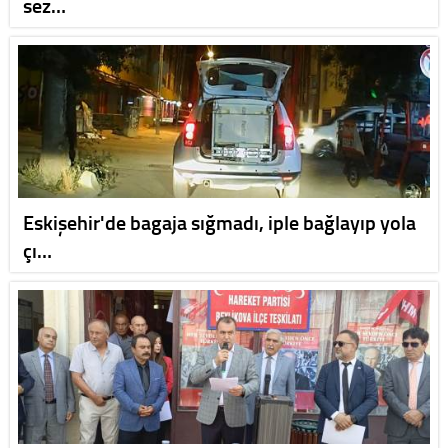
sez…
Eskişehir'de bagaja sığmadı, iple bağlayıp yola
çı…