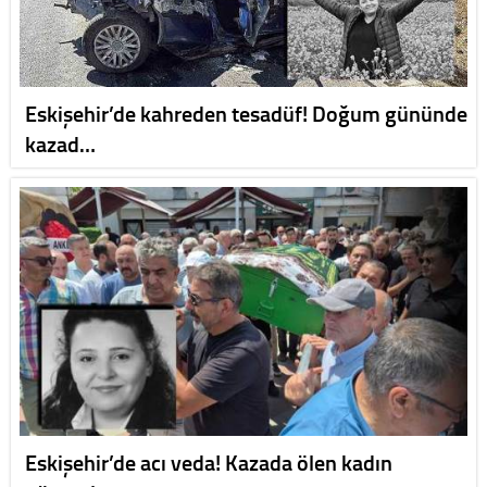
Eskişehir’de kahreden tesadüf! Doğum gününde
kazad…
Eskişehir’de acı veda! Kazada ölen kadın