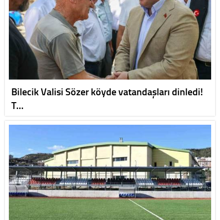
Bilecik Valisi Sözer köyde vatandaşları dinledi!
T…