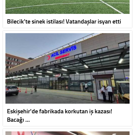
Bilecik’te sinek istilası! Vatandaşlar isyan etti
Eskişehir'de fabrikada korkutan iş kazası!
Bacağı …