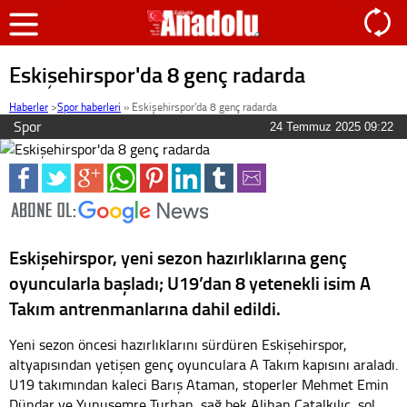
Eskişehirspor'da 8 genç radarda
Haberler
>
Spor haberleri
»
Eskişehirspor'da 8 genç radarda
Spor
24 Temmuz 2025 09:22
Eskişehirspor, yeni sezon hazırlıklarına genç
oyuncularla başladı; U19’dan 8 yetenekli isim A
Takım antrenmanlarına dahil edildi.
Yeni sezon öncesi hazırlıklarını sürdüren Eskişehirspor,
altyapısından yetişen genç oyunculara A Takım kapısını araladı.
U19 takımından kaleci Barış Ataman, stoperler Mehmet Emin
Dündar ve Yunusemre Turhan, sağ bek Alihan Çatalkılıç, sol