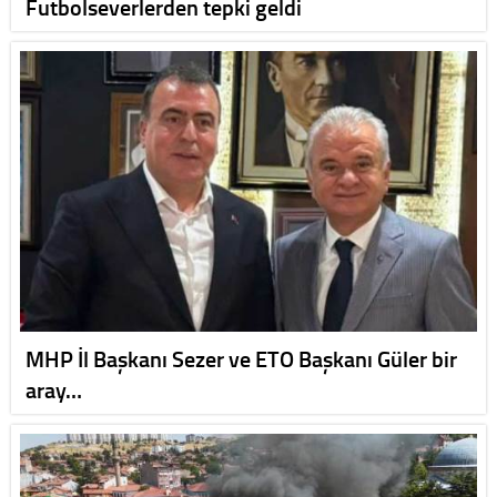
Futbolseverlerden tepki geldi
MHP İl Başkanı Sezer ve ETO Başkanı Güler bir
aray…