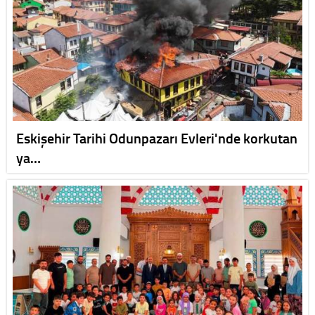
Eskişehir Tarihi Odunpazarı Evleri'nde korkutan
ya…