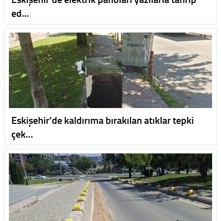
ed…
Eskişehir'de kaldırıma bırakılan atıklar tepki
çek…