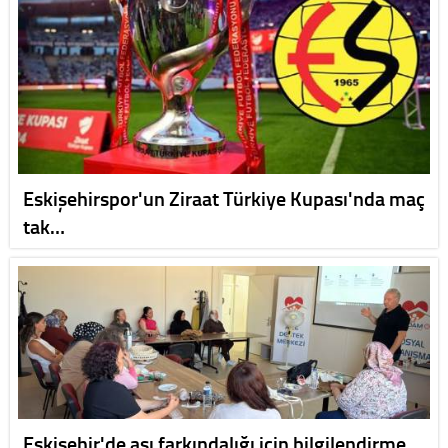
Eskişehirspor'un Ziraat Türkiye Kupası'nda maç
tak…
Eskişehir'de aşı farkındalığı için bilgilendirme