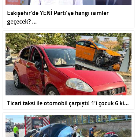
Eskişehir'de YENİ Parti'ye hangi isimler
geçecek? …
Ticari taksi ile otomobil çarpıştı! 1’i çocuk 6 ki…