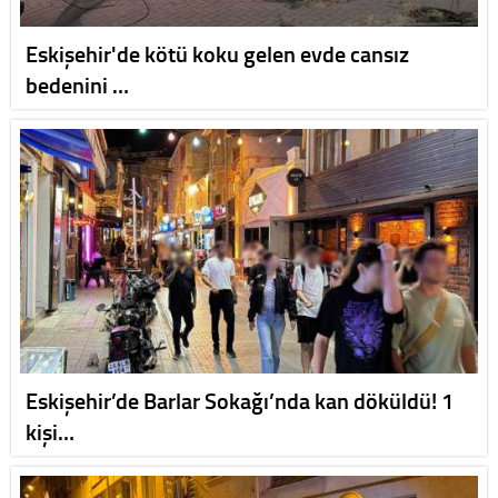
Eskişehir'de kötü koku gelen evde cansız
bedenini …
Eskişehir’de Barlar Sokağı’nda kan döküldü! 1
kişi…