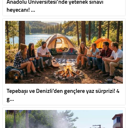
Anadolu Üniversitesi’nde yetenek sınavı
heyecanı! …
Tepebaşı ve Denizli’den gençlere yaz sürprizi! 4
g…