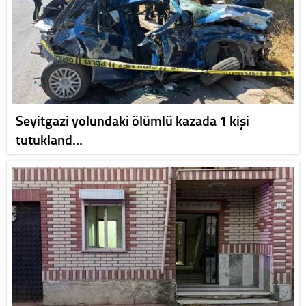
Seyitgazi yolundaki ölümlü kazada 1 kişi
tutukland…