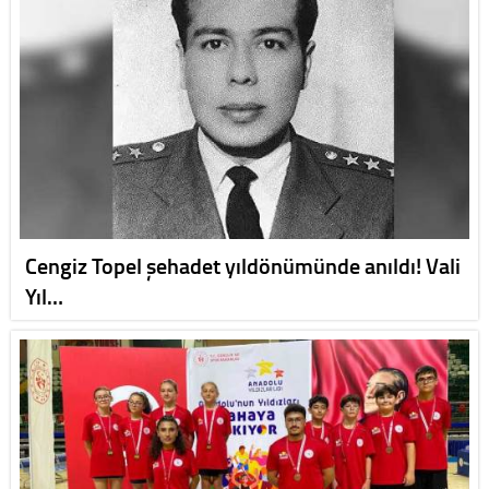
Cengiz Topel şehadet yıldönümünde anıldı! Vali
Yıl…