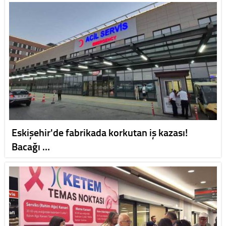
Eskişehir'de fabrikada korkutan iş kazası!
Bacağı …