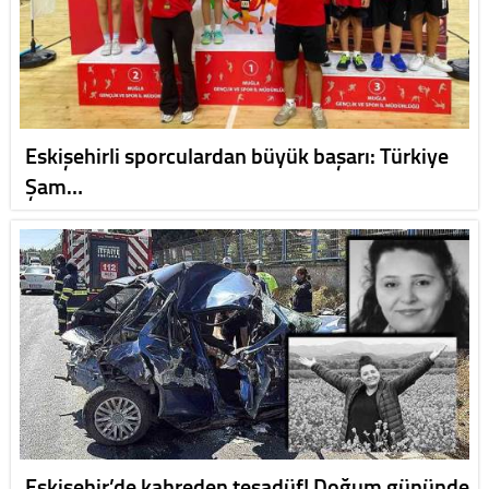
Eskişehirli sporculardan büyük başarı: Türkiye
Şam…
Eskişehir’de kahreden tesadüf! Doğum gününde