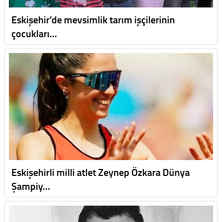
Eskişehir’de mevsimlik tarım işçilerinin
çocukları…
Eskişehirli milli atlet Zeynep Özkara Dünya
Şampiy…