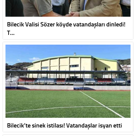
Bilecik Valisi Sözer köyde vatandaşları dinledi!
T…
Bilecik’te sinek istilası! Vatandaşlar isyan etti