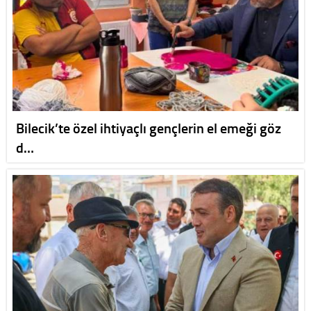
Bilecik’te özel ihtiyaçlı gençlerin el emeği göz
d…