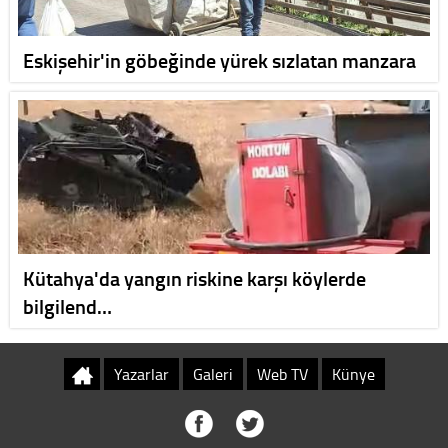
Eskişehir'in göbeğinde yürek sızlatan manzara
Kütahya'da yangın riskine karşı köylerde
bilgilend…
Yazarlar
Galeri
Web TV
Künye