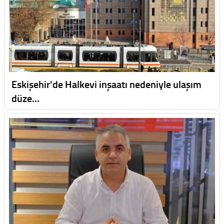
Eskişehir'de Halkevi inşaatı nedeniyle ulaşım
düze…