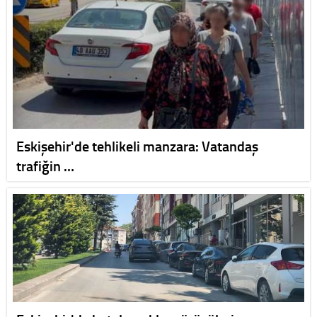
Eskişehir'de tehlikeli manzara: Vatandaş
trafiğin …