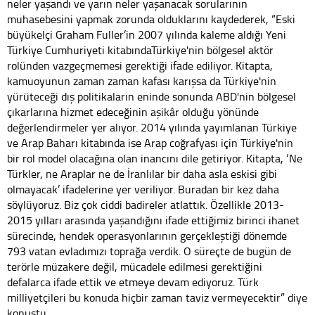
neler yaşandı ve yarın neler yaşanacak sorularının
muhasebesini yapmak zorunda olduklarını kaydederek, “Eski
büyükelçi Graham Fuller’in 2007 yılında kaleme aldığı Yeni
Türkiye Cumhuriyeti kitabındaTürkiye'nin bölgesel aktör
rolünden vazgeçmemesi gerektiği ifade ediliyor. Kitapta,
kamuoyunun zaman zaman kafası karışsa da Türkiye'nin
yürüteceği dış politikaların eninde sonunda ABD'nin bölgesel
çıkarlarına hizmet edeceğinin aşikâr olduğu yönünde
değerlendirmeler yer alıyor. 2014 yılında yayımlanan Türkiye
ve Arap Baharı kitabında ise Arap coğrafyası için Türkiye'nin
bir rol model olacağına olan inancını dile getiriyor. Kitapta, ‘Ne
Türkler, ne Araplar ne de İranlılar bir daha asla eskisi gibi
olmayacak’ ifadelerine yer veriliyor. Buradan bir kez daha
söylüyoruz. Biz çok ciddi badireler atlattık. Özellikle 2013-
2015 yılları arasında yaşandığını ifade ettiğimiz birinci ihanet
sürecinde, hendek operasyonlarının gerçekleştiği dönemde
793 vatan evladımızı toprağa verdik. O süreçte de bugün de
terörle müzakere değil, mücadele edilmesi gerektiğini
defalarca ifade ettik ve etmeye devam ediyoruz. Türk
milliyetçileri bu konuda hiçbir zaman taviz vermeyecektir” diye
konuştu.