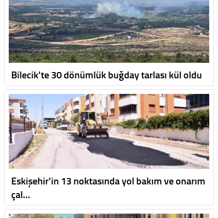
Bilecik'te 30 dönümlük buğday tarlası kül oldu
Eskişehir'in 13 noktasında yol bakım ve onarım
çal…